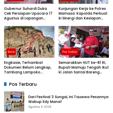
Gubernur Suhardi Duka
Kunjungan Kerja ke Polres
Cek Persiapan Upacara 17
Mamasa: Kapolda Perkuat
Agustus di Lapangan
ki Sinergi dan Kesiapan
Ahmad Kirang, Capai 80
Jaga Kamtibmas di
Persen
Wilayah
Bone
Pos Sulbar
Engkasie, Terhambat
Semarakkan HUT ke-81 RI,
Dokumen Belum Lengkap,
Bupati Mamuju Tengah Ikut
Tambang Lampoko
ki Jalan Santai Bareng
Disanksi Sementara Untuk
Warga Karossa
Tidak Operasional
Pos Terbaru
Dari Festival 3 Sungai, Ini Tauwwa Pesannya
Wabup Edy Manaf
Agustus 9, 2026