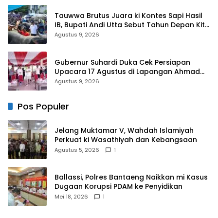
Tauwwa Brutus Juara ki Kontes Sapi Hasil
IB, Bupati Andi Utta Sebut Tahun Depan Kita
Bikin Skala Lebih Besar
Agustus 9, 2026
Gubernur Suhardi Duka Cek Persiapan
Upacara 17 Agustus di Lapangan Ahmad
Kirang, Capai 80 Persen
Agustus 9, 2026
Pos Populer
Jelang Muktamar V, Wahdah Islamiyah
Perkuat ki Wasathiyah dan Kebangsaan
Agustus 5, 2026
1
Ballassi, Polres Bantaeng Naikkan mi Kasus
Dugaan Korupsi PDAM ke Penyidikan
Mei 18, 2026
1