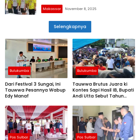
Makassar
November 8, 2025
Selengkapnya
Bulukumba
Bulukumba
Dari Festival 3 Sungai, Ini
Tauwwa Brutus Juara ki
Tauwwa Pesannya Wabup
Kontes Sapi Hasil IB, Bupati
Edy Manaf
Andi Utta Sebut Tahun
Depan Kita Bikin Skala
Lebih Besar
Pos Sulbar
Pos Sulbar