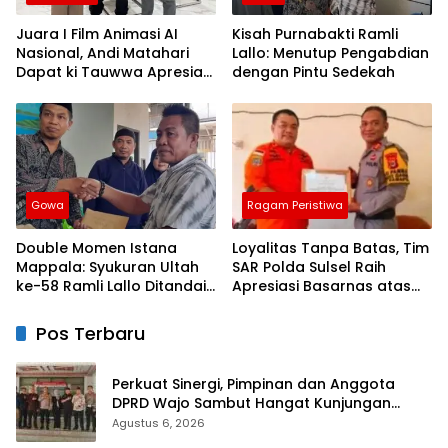
Juara I Film Animasi AI
Kisah Purnabakti Ramli
Nasional, Andi Matahari
Lallo: Menutup Pengabdian
Dapat ki Tauwwa Apresiasi
dengan Pintu Sedekah
Dari Kapolres Bulukumba
Gowa
Ragam Peristiwa
Double Momen Istana
Loyalitas Tanpa Batas, Tim
Mappala: Syukuran Ultah
SAR Polda Sulsel Raih
ke-58 Ramli Lallo Ditandai
Apresiasi Basarnas atas
Aksi Berbagi Rumah
Evakuasi ATR 42
Ibadah
Pos Terbaru
Perkuat Sinergi, Pimpinan dan Anggota
DPRD Wajo Sambut Hangat Kunjungan
Silaturahmi Kapolres Wajo yang Baru
Agustus 6, 2026