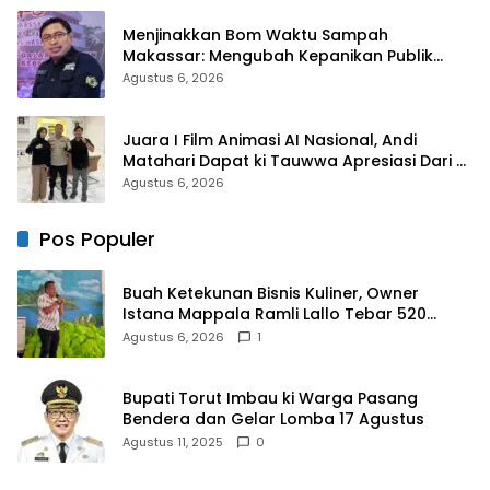
Menjinakkan Bom Waktu Sampah
Makassar: Mengubah Kepanikan Publik
Menjadi Revolusi Berbasis RT
Agustus 6, 2026
Juara I Film Animasi AI Nasional, Andi
Matahari Dapat ki Tauwwa Apresiasi Dari
Kapolres Bulukumba
Agustus 6, 2026
Pos Populer
Buah Ketekunan Bisnis Kuliner, Owner
Istana Mappala Ramli Lallo Tebar 520
Paket Sembako di Gowa
Agustus 6, 2026
1
Bupati Torut Imbau ki Warga Pasang
Bendera dan Gelar Lomba 17 Agustus
Agustus 11, 2025
0