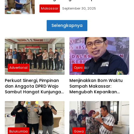
Perizinan Pada Satuan Pendidikan Non
Makassar
September 30, 2025
Formal
Selengkapnya
Advertorial
Opini
Perkuat Sinergi, Pimpinan
Menjinakkan Bom Waktu
dan Anggota DPRD Wajo
Sampah Makassar:
Sambut Hangat Kunjungan
Mengubah Kepanikan
Silaturahmi Kapolres Wajo
Publik Menjadi Revolusi
yang Baru
Berbasis RT
Bulukumba
Gowa