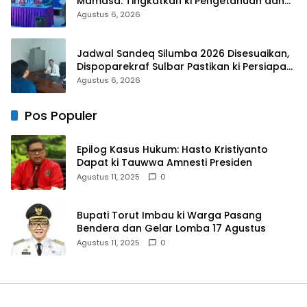
Mamasa: Tingkatkan ki Pengetahuan dan
Keterampilan Keluarga dalam Pemenuhan
Agustus 6, 2026
Gizi
Jadwal Sandeq Silumba 2026 Disesuaikan,
Dispoparekraf Sulbar Pastikan ki Persiapan
Tetap Dimatangkan
Agustus 6, 2026
Pos Populer
Epilog Kasus Hukum: Hasto Kristiyanto
Dapat ki Tauwwa Amnesti Presiden
Agustus 11, 2025
0
Bupati Torut Imbau ki Warga Pasang
Bendera dan Gelar Lomba 17 Agustus
Agustus 11, 2025
0