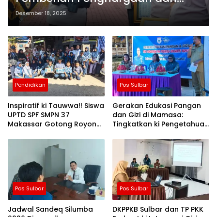
PTDH Personel Polda Sulsel
Desember 18, 2025
Pendidikan
Pos Sulbar
Inspiratif ki Tauwwa!! Siswa
Gerakan Edukasi Pangan
UPTD SPF SMPN 37
dan Gizi di Mamasa:
Makassar Gotong Royong
Tingkatkan ki Pengetahuan
Bantu Korban Kebakaran
dan Keterampilan
Keluarga dalam
Pemenuhan Gizi
Pos Sulbar
Pos Sulbar
Jadwal Sandeq Silumba
DKPPKB Sulbar dan TP PKK