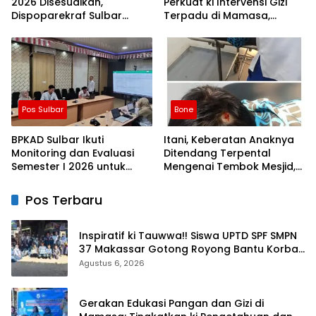
2026 Disesuaikan,
Perkuat ki Intervensi Gizi
Dispoparekraf Sulbar
Terpadu di Mamasa,
Pastikan ki Persiapan
Wujudkan Generasi Sulbar
Tetap Dimatangkan
Maju dan Sejahtera
Pos Sulbar
Bone
BPKAD Sulbar Ikuti
Itani, Keberatan Anaknya
Monitoring dan Evaluasi
Ditendang Terpental
Semester I 2026 untuk
Mengenai Tembok Mesjid,
Optimalkan ki Kinerja dan
Orang Tua Korban Lapor
Penyerapan Anggaran
Polisi
Pos Terbaru
Inspiratif ki Tauwwa!! Siswa UPTD SPF SMPN
37 Makassar Gotong Royong Bantu Korban
Kebakaran
Agustus 6, 2026
Gerakan Edukasi Pangan dan Gizi di