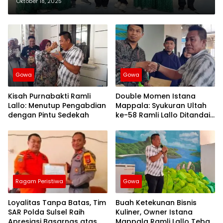
Bahasa Ibu Tingkat Kota
Oktober 18, 2025
Makassar 2025
Gowa
Gowa
Kisah Purnabakti Ramli
Double Momen Istana
Lallo: Menutup Pengabdian
Mappala: Syukuran Ultah
dengan Pintu Sedekah
ke-58 Ramli Lallo Ditandai
Aksi Berbagi Rumah
Ibadah
Ragam Peristiwa
Gowa
Loyalitas Tanpa Batas, Tim
Buah Ketekunan Bisnis
SAR Polda Sulsel Raih
Kuliner, Owner Istana
Apresiasi Basarnas atas
Mappala Ramli Lallo Tebar