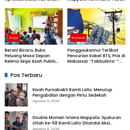
Evakuasi ATR 42
520 Paket Sembako di
Gowa
Sinjai
Kriminal
Berani Bicara, Buka
Panggaukannu! Terlibat
Peluang Masa Depan:
Pencurian Kabel BTS, Pria di
Relima Sinjai Asah Public
Makassar “Tabbulinta’ ‘”
Speaking Siswa di MTs
Disangkar Besi Polisi
Nurul Izzah Kalamisu
Pos Terbaru
Kisah Purnabakti Ramli Lallo: Menutup
Pengabdian dengan Pintu Sedekah
Agustus 6, 2026
Double Momen Istana Mappala: Syukuran
Ultah ke-58 Ramli Lallo Ditandai Aksi
Berbagi Rumah Ibadah
Agustus 6, 2026