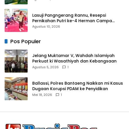
Lasuji Pangngerang Rannu, Resepsi
Pernikahan Putri ke-4 Herman Campa
Dihadiri Seniman
Agustus 10, 2026
Pos Populer
Jelang Muktamar V, Wahdah Islamiyah
Perkuat ki Wasathiyah dan Kebangsaan
Agustus 5, 2026
1
Ballassi, Polres Bantaeng Naikkan mi Kasus
Dugaan Korupsi PDAM ke Penyidikan
Mei 18, 2026
1