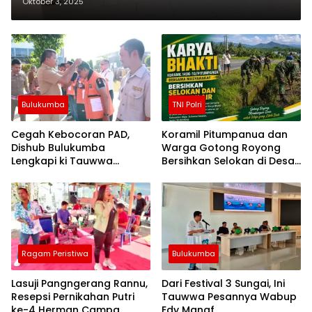
Oktober 3, 2025
Bulukumba
TNI Polri
Cegah Kebocoran PAD,
Koramil Pitumpanua dan
Dishub Bulukumba
Warga Gotong Royong
Lengkapi ki Tauwwa
Bersihkan Selokan di Desa
Petugas Parkir dengan
Bau-Bau
Rompi dan Tanda
Pengenal
Ragam Peristiwa
Bulukumba
Lasuji Pangngerang Rannu,
Dari Festival 3 Sungai, Ini
Resepsi Pernikahan Putri
Tauwwa Pesannya Wabup
ke-4 Herman Campa
Edy Manaf