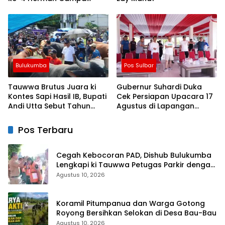
Dihadiri Seniman
Bulukumba
Pos Sulbar
Tauwwa Brutus Juara ki
Gubernur Suhardi Duka
Kontes Sapi Hasil IB, Bupati
Cek Persiapan Upacara 17
Andi Utta Sebut Tahun
Agustus di Lapangan
Depan Kita Bikin Skala
Ahmad Kirang, Capai 80
Lebih Besar
Persen
Pos Terbaru
Cegah Kebocoran PAD, Dishub Bulukumba
Lengkapi ki Tauwwa Petugas Parkir dengan
Rompi dan Tanda Pengenal
Agustus 10, 2026
Koramil Pitumpanua dan Warga Gotong
Royong Bersihkan Selokan di Desa Bau-Bau
Agustus 10, 2026