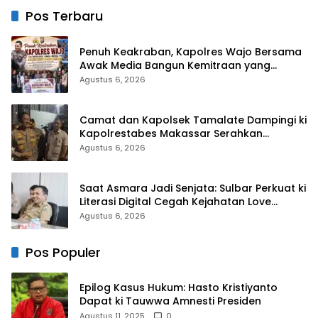
untuk Masyarakat
Pos Terbaru
Penuh Keakraban, Kapolres Wajo Bersama
Awak Media Bangun Kemitraan yang
Harmonis
Agustus 6, 2026
Camat dan Kapolsek Tamalate Dampingi ki
Kapolrestabes Makassar Serahkan
Bantuan Sembako di Bontoduri
Agustus 6, 2026
Saat Asmara Jadi Senjata: Sulbar Perkuat ki
Literasi Digital Cegah Kejahatan Love
Scamming
Agustus 6, 2026
Pos Populer
Epilog Kasus Hukum: Hasto Kristiyanto
Dapat ki Tauwwa Amnesti Presiden
Agustus 11, 2025
0