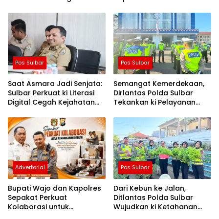
Kemitraan yang Harmonis
Serahkan Bantuan
Sembako di Bontoduri
Pos Sulbar
Pos Sulbar
Saat Asmara Jadi Senjata:
Semangat Kemerdekaan,
Sulbar Perkuat ki Literasi
Dirlantas Polda Sulbar
Digital Cegah Kejahatan
Tekankan ki Pelayanan
Love Scamming
yang Lebih Humanis dan
Menyentuh Hati
Advertorial
Pos Sulbar
Bupati Wajo dan Kapolres
Dari Kebun ke Jalan,
Sepakat Perkuat
Ditlantas Polda Sulbar
Kolaborasi untuk
Wujudkan ki Ketahanan
Pembangunan Daerah
Pangan Lewat Aksi Berbagi