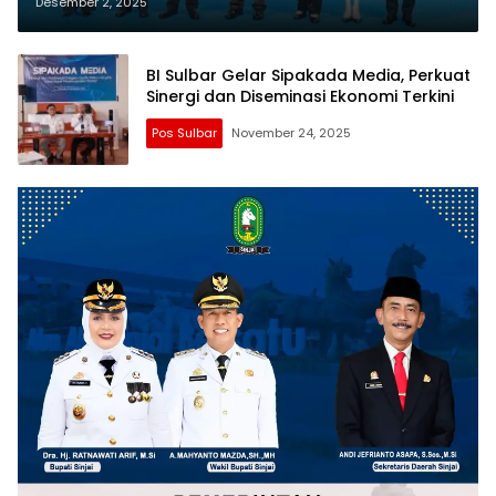
Indonesia, Perekonomian 2025
Desember 2, 2025
Diproyeksi Tumbuh Kuat 4,7-5,5%
BI Sulbar Gelar Sipakada Media, Perkuat
Sinergi dan Diseminasi Ekonomi Terkini
Pos Sulbar
November 24, 2025