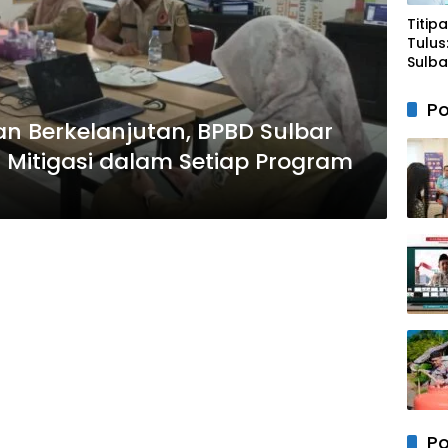
2026
Titip
Berja
Tulus
Nyam
Sulba
Akura
Bersa
Anak 
Po
Mem
Berkelanjutan, BPBD Sulbar
Kebe
 Mitigasi dalam Setiap Program
Keam
Neger
Po