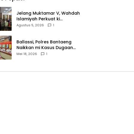
Jelang Muktamar V, Wahdah
Islamiyah Perkuat ki
Wasathiyah dan Kebangsaan
Agustus 5, 2026
1
Ballassi, Polres Bantaeng
Naikkan mi Kasus Dugaan
Korupsi PDAM ke Penyidikan
Mei 18, 2026
1