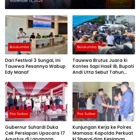
November 13, 2025
Bulukumba
Bulukumba
Dari Festival 3 Sungai, Ini
Tauwwa Brutus Juara ki
Tauwwa Pesannya Wabup
Kontes Sapi Hasil IB, Bupati
Edy Manaf
Andi Utta Sebut Tahun
Depan Kita Bikin Skala
Lebih Besar
Pos Sulbar
Pos Sulbar
Gubernur Suhardi Duka
Kunjungan Kerja ke Polres
Cek Persiapan Upacara 17
Mamasa: Kapolda Perkuat
Agustus di Lapangan
ki Sinergi dan Kesiapan