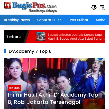
Langsung
ke
konten
Breaking News
Seputar Sulsel
Pos Sulbar
Makass
i Tauwwa
Tauwwa Brutus Juara ki Kontes Sapi
Terbaru
naf
Hasil IB, Bupati Andi Utta Sebut Tahun
Depan Kita Bikin Skala Lebih Besar
D’Academy 7 Top 8
Hiburan
Ini mi Hasil Akhir D’ Academy Top
8, Robi Jakarta Tersenggol