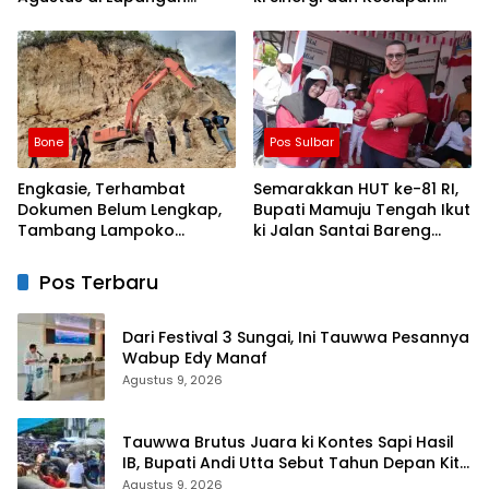
Ahmad Kirang, Capai 80
Jaga Kamtibmas di
Persen
Wilayah
Bone
Pos Sulbar
Engkasie, Terhambat
Semarakkan HUT ke-81 RI,
Dokumen Belum Lengkap,
Bupati Mamuju Tengah Ikut
Tambang Lampoko
ki Jalan Santai Bareng
Disanksi Sementara Untuk
Warga Karossa
Tidak Operasional
Pos Terbaru
Dari Festival 3 Sungai, Ini Tauwwa Pesannya
Wabup Edy Manaf
Agustus 9, 2026
Tauwwa Brutus Juara ki Kontes Sapi Hasil
IB, Bupati Andi Utta Sebut Tahun Depan Kita
Bikin Skala Lebih Besar
Agustus 9, 2026