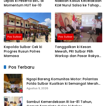
Lepas ki Peserta BRC di
Naikkan Kasus Kecelakaan
Momentum HUT ke-10
KLM Nurul Salsa ke Tahap
Penyidikan
Pos Sulbar
Pos Sulbar
Kapolda Sulbar Cek ki
Tanggalkan ki Kesan
Progres Rusun Polres
Mewah, PRI Sulbar Pilih
Mamasa
Warkop dan Pasar Rakyat
untuk Rayakan HUT Ke-1
Pos Terbaru
Ngopi Bareng Komunitas Motor: Polantas
Polda Sulbar Kuatkan ki Semangat Merah
Putih dan Keselamatan
Agustus 9, 2026
Sambut Kemerdekaan RI ke-81 Tahun,