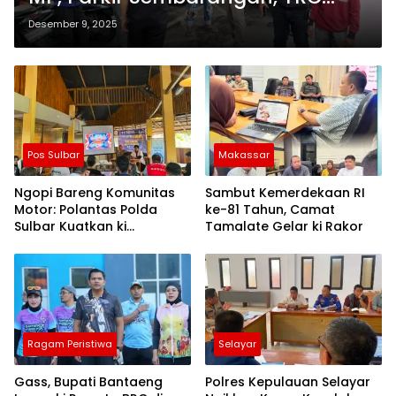
Perumda Parkir Makassar Turun
Desember 9, 2025
Tangan
Pos Sulbar
Makassar
Ngopi Bareng Komunitas
Sambut Kemerdekaan RI
Motor: Polantas Polda
ke-81 Tahun, Camat
Sulbar Kuatkan ki
Tamalate Gelar ki Rakor
Semangat Merah Putih dan
Keselamatan
Ragam Peristiwa
Selayar
Gass, Bupati Bantaeng
Polres Kepulauan Selayar