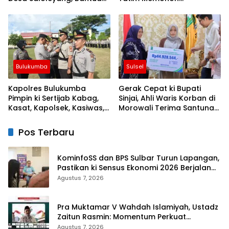
Nyata di Tengah Musim
Keberkahan Keamanan
Kemarau
Negeri
Bulukumba
Sulsel
Kapolres Bulukumba
Gerak Cepat ki Bupati
Pimpin ki Sertijab Kabag,
Sinjai, Ahli Waris Korban di
Kasat, Kapolsek, Kasiwas,
Morowali Terima Santunan
dan Pelantikan Kasi Humas
Kematian dari BPJS
Ketenagakerjaan
Pos Terbaru
KominfoSS dan BPS Sulbar Turun Lapangan,
Pastikan ki Sensus Ekonomi 2026 Berjalan
Nyaman dan Akurat
Agustus 7, 2026
Pra Muktamar V Wahdah Islamiyah, Ustadz
Zaitun Rasmin: Momentum Perkuat
Konsolidasi dan Evaluasi Perjalanan
Agustus 7, 2026