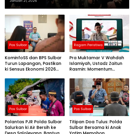
Januari 21, 2026
Pos Sulbar
Ragam Peristiwa
KominfoSS dan BPS Sulbar
Pra Muktamar V Wahdah
Turun Lapangan, Pastikan
Islamiyah, Ustadz Zaitun
ki Sensus Ekonomi 2026
Rasmin: Momentum
Berjalan Nyaman dan
Perkuat Konsolidasi dan
Akurat
Evaluasi Perjalanan
Dakwah
Pos Sulbar
Pos Sulbar
Polantas PJR Polda Sulbar
Titipan Doa Tulus: Polda
Salurkan ki Air Bersih ke
Sulbar Bersama ki Anak
Desa Saloleyang, Bantuan
Yatim Memohon