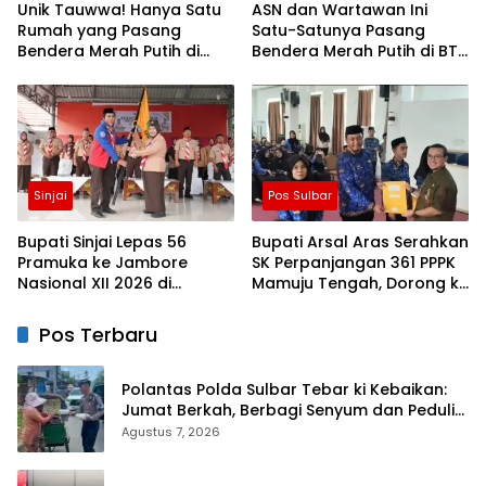
Unik Tauwwa! Hanya Satu
ASN dan Wartawan Ini
Rumah yang Pasang
Satu-Satunya Pasang
Bendera Merah Putih di
Bendera Merah Putih di BTN
Blok J BTN Lappa Mas 1
Lappa Mas 1 Sinjai
Sinjai
Sinjai
Pos Sulbar
Bupati Sinjai Lepas 56
Bupati Arsal Aras Serahkan
Pramuka ke Jambore
SK Perpanjangan 361 PPPK
Nasional XII 2026 di
Mamuju Tengah, Dorong ki
Cibubur
Kebijakan Belanja Pegawai
Lebih Fleksibel
Pos Terbaru
Polantas Polda Sulbar Tebar ki Kebaikan:
Jumat Berkah, Berbagi Senyum dan Peduli
Sepenuh Hati
Agustus 7, 2026