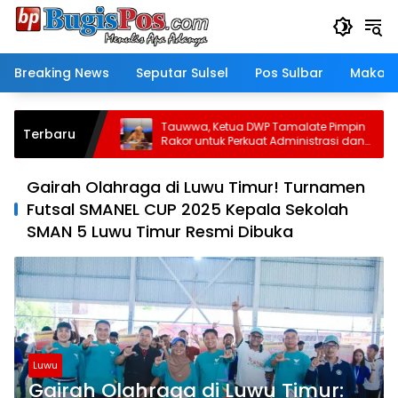
Langsung
ke
konten
Breaking News
Seputar Sulsel
Pos Sulbar
Makass
ki Kebaikan:
Tauwwa, Ketua DWP Tamalate Pimpin
Terbaru
yum dan
Rakor untuk Perkuat Administrasi dan
Evaluasi Program
Gairah Olahraga di Luwu Timur! Turnamen
Futsal SMANEL CUP 2025 Kepala Sekolah
SMAN 5 Luwu Timur Resmi Dibuka
Luwu
Gairah Olahraga di Luwu Timur: