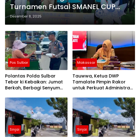
Turnamen Futsal SMANEL CUP
2025 Resmi Dibuka
Desember 8, 2025
Pos Sulbar
Makassar
Polantas Polda Sulbar
Tauwwa, Ketua DWP
Tebar ki Kebaikan: Jumat
Tamalate Pimpin Rakor
Berkah, Berbagi Senyum
untuk Perkuat Administrasi
dan Peduli Sepenuh Hati
dan Evaluasi Program
Sinjai
Sinjai