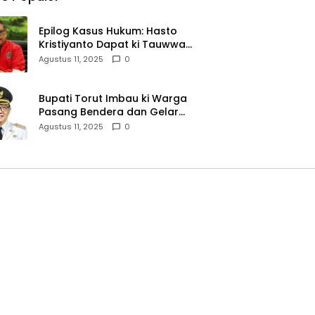
Epilog Kasus Hukum: Hasto
Kristiyanto Dapat ki Tauwwa
Amnesti Presiden
Agustus 11, 2025
0
Bupati Torut Imbau ki Warga
Pasang Bendera dan Gelar
Lomba 17 Agustus
Agustus 11, 2025
0