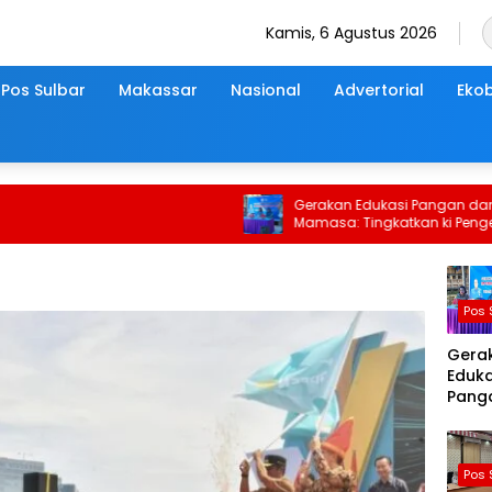
Kamis, 6 Agustus 2026
Pos Sulbar
Makassar
Nasional
Advertorial
Ekob
Gerakan Edukasi Pangan dan Gizi d
Mamasa: Tingkatkan ki Pengetahu
dan Keterampilan Keluarga dalam
Pemenuhan Gizi
Pos 
Gera
Eduka
Pang
Gizi d
Mama
Tingk
Pos 
Peng