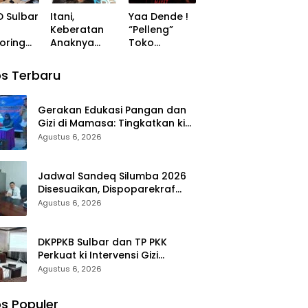
Persiapan
Wujudkan
 Sulbar
Itani,
Yaa Dende !
ampila
Tetap
Generasi
Keberatan
“Pelleng”
uarga
Dimatangka
Sulbar Maju
oring
Anaknya
Toko
m
n
dan
valuasi
Ditendang
Perlengkapa
nuhan
Sejahtera
ter I
Terpental
n Mayat
s Terbaru
untuk
Mengenai
Hadir mi
malkan
Tembok
nerja dan
Mesjid,
Gerakan Edukasi Pangan dan
erapan
Orang Tua
Gizi di Mamasa: Tingkatkan ki
aran
Korban
Pengetahuan dan
Agustus 6, 2026
Lapor Polisi
Keterampilan Keluarga dalam
Pemenuhan Gizi
Jadwal Sandeq Silumba 2026
Disesuaikan, Dispoparekraf
Sulbar Pastikan ki Persiapan
Agustus 6, 2026
Tetap Dimatangkan
DKPPKB Sulbar dan TP PKK
Perkuat ki Intervensi Gizi
Terpadu di Mamasa, Wujudkan
Agustus 6, 2026
Generasi Sulbar Maju dan
Sejahtera
s Populer