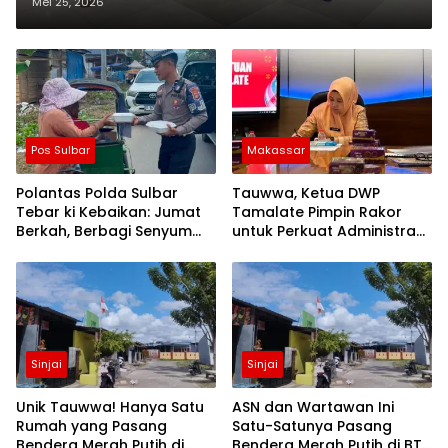
Sumbang Tiga Perunggu di
Mei 25, 2026
Muhammadiyah Games
Pos Sulbar
Makassar
Polantas Polda Sulbar
Tauwwa, Ketua DWP
Tebar ki Kebaikan: Jumat
Tamalate Pimpin Rakor
Berkah, Berbagi Senyum
untuk Perkuat Administrasi
dan Peduli Sepenuh Hati
dan Evaluasi Program
Sinjai
Sinjai
Unik Tauwwa! Hanya Satu
ASN dan Wartawan Ini
Rumah yang Pasang
Satu-Satunya Pasang
Bendera Merah Putih di
Bendera Merah Putih di BTN