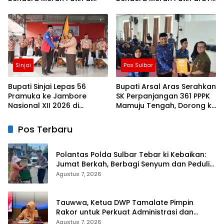
Blok J BTN Lappa Mas 1
Lappa Mas 1 Sinjai
Sinjai
Sinjai
Pos Sulbar
Bupati Sinjai Lepas 56
Bupati Arsal Aras Serahkan
Pramuka ke Jambore
SK Perpanjangan 361 PPPK
Nasional XII 2026 di
Mamuju Tengah, Dorong ki
Cibubur
Kebijakan Belanja Pegawai
Lebih Fleksibel
Pos Terbaru
Polantas Polda Sulbar Tebar ki Kebaikan:
Jumat Berkah, Berbagi Senyum dan Peduli
Sepenuh Hati
Agustus 7, 2026
Tauwwa, Ketua DWP Tamalate Pimpin
Rakor untuk Perkuat Administrasi dan
Evaluasi Program
Agustus 7, 2026