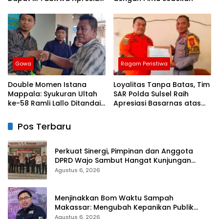
Dari Kapolres Bulukumba
Gowa
Ragam Peristiwa
Double Momen Istana
Loyalitas Tanpa Batas, Tim
Mappala: Syukuran Ultah
SAR Polda Sulsel Raih
ke-58 Ramli Lallo Ditandai
Apresiasi Basarnas atas
Aksi Berbagi Rumah
Evakuasi ATR 42
Ibadah
Pos Terbaru
Perkuat Sinergi, Pimpinan dan Anggota
DPRD Wajo Sambut Hangat Kunjungan
Silaturahmi Kapolres Wajo yang Baru
Agustus 6, 2026
Menjinakkan Bom Waktu Sampah
Makassar: Mengubah Kepanikan Publik
Menjadi Revolusi Berbasis RT
Agustus 6, 2026