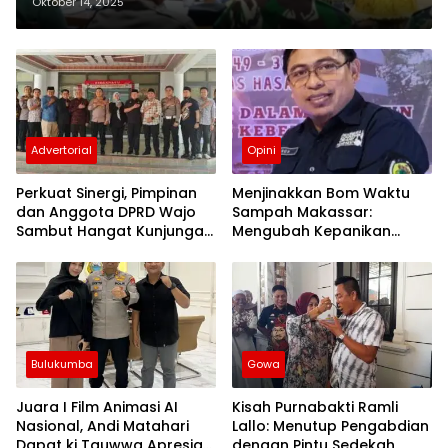
Retribusi Daerah
Oktober 14, 2025
Advertorial
Opini
Perkuat Sinergi, Pimpinan
Menjinakkan Bom Waktu
dan Anggota DPRD Wajo
Sampah Makassar:
Sambut Hangat Kunjungan
Mengubah Kepanikan
Silaturahmi Kapolres Wajo
Publik Menjadi Revolusi
yang Baru
Berbasis RT
Bulukumba
Gowa
Juara I Film Animasi AI
Kisah Purnabakti Ramli
Nasional, Andi Matahari
Lallo: Menutup Pengabdian
Dapat ki Tauwwa Apresiasi
dengan Pintu Sedekah