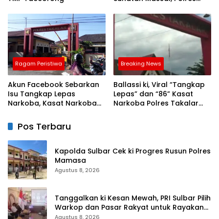
Bulukumba Kerjasama
dengan Pemuda Pancasila
Ragam Peristiwa
Breaking News
Akun Facebook Sebarkan
Ballassi ki, Viral “Tangkap
Isu Tangkap Lepas
Lepas” dan “86” Kasat
Narkoba, Kasat Narkoba
Narkoba Polres Takalar
Polres Takalar: Itu Hoax
Sebut Hoax
dan Fitnah
Pos Terbaru
Kapolda Sulbar Cek ki Progres Rusun Polres
Mamasa
Agustus 8, 2026
Tanggalkan ki Kesan Mewah, PRI Sulbar Pilih
Warkop dan Pasar Rakyat untuk Rayakan
HUT Ke-1
Agustus 8, 2026