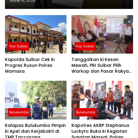
Pertanyakan Kinerja Polisi
Maret 16, 2026
Pos Sulbar
Pos Sulbar
Kapolda Sulbar Cek ki
Tanggalkan ki Kesan
Progres Rusun Polres
Mewah, PRI Sulbar Pilih
Mamasa
Warkop dan Pasar Rakyat
untuk Rayakan HUT Ke-1
Bulukumba
Bulukumba
Kalapas Bulukumba Pimpin
Kapolres AKBP Stephanus
ki Apel dan Kerjabakti di
Luckyto Buka ki Kegiatan
TMP Taccorong
Sunatan Massal, Polres