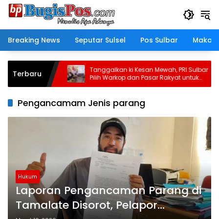
Langsung
ke
konten
Breaking News
Seputar Sulsel
Pos Sulbar
Makass
es Rusun
Tanggalkan ki Kesan Mewah, PRI Sulbar
Terbaru
Pilih Warkop dan Pasar Rakyat untuk
Rayakan HUT Ke-1
Pengancamam Jenis parang
Hukum
Laporan Pengancaman Parang di
Tamalate Disorot, Pelapor