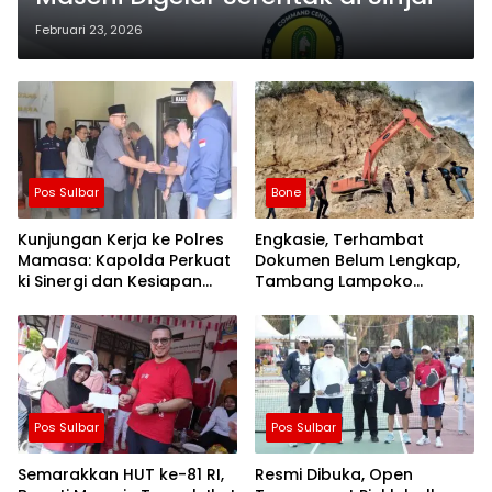
Februari 23, 2026
Pos Sulbar
Bone
Kunjungan Kerja ke Polres
Engkasie, Terhambat
Mamasa: Kapolda Perkuat
Dokumen Belum Lengkap,
ki Sinergi dan Kesiapan
Tambang Lampoko
Jaga Kamtibmas di
Disanksi Sementara Untuk
Wilayah
Tidak Operasional
Pos Sulbar
Pos Sulbar
Semarakkan HUT ke-81 RI,
Resmi Dibuka, Open