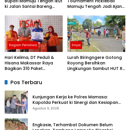
Bupati Mamuju Tengah Ikut
Tournament Pickleball
ki Jalan Santai Bareng
Mamuju Tengah Jadi Ajang
Warga Karossa
Pemersatu Antar daerah
Ragam Peristiwa
Sinjai
Hari Kelima, DT Peduli &
Lurah Biringngere Gotong
Hisana Makassar Raya
Royong Bersihkan
Bagikan 310 Paket
Lingkungan Sambut HUT RI
Makanan untuk Korban
ke-81
Kebakaran Tallo
Pos Terbaru
Kunjungan Kerja ke Polres Mamasa:
Kapolda Perkuat ki Sinergi dan Kesiapan
Jaga Kamtibmas di Wilayah
Agustus 9, 2026
Engkasie, Terhambat Dokumen Belum