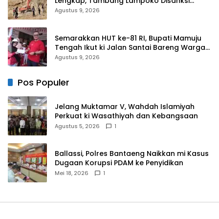
Lengkap, Tambang Lampoko Disanksi
Sementara Untuk Tidak Operasional
Agustus 9, 2026
Semarakkan HUT ke-81 RI, Bupati Mamuju
Tengah Ikut ki Jalan Santai Bareng Warga
Karossa
Agustus 9, 2026
Pos Populer
Jelang Muktamar V, Wahdah Islamiyah
Perkuat ki Wasathiyah dan Kebangsaan
Agustus 5, 2026
1
Ballassi, Polres Bantaeng Naikkan mi Kasus
Dugaan Korupsi PDAM ke Penyidikan
Mei 18, 2026
1