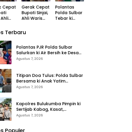
 di
Keamanan
Kasiwas, dan
k Cepat
Gerak Cepat
Polantas
ah
Negeri
Pelantikan
pati
Bupati Sinjai,
Polda Sulbar
m
Kasi Humas
 Ahli
Ahli Waris
Tebar ki
rau
Korban
Kebaikan:
n di
Kecelakaan
Jumat
s Terbaru
wali
Kerja di
Berkah,
ma
Morowali
Berbagi
unan
Terima
Senyum dan
Polantas PJR Polda Sulbar
tian
Santunan
Peduli
Salurkan ki Air Bersih ke Desa
BPJS
BPJS
Sepenuh Hati
Saloleyang, Bantuan Nyata di
Agustus 7, 2026
agakerj
Ketenagakerj
Tengah Musim Kemarau
aan
Titipan Doa Tulus: Polda Sulbar
Bersama ki Anak Yatim
Memohon Keberkahan
Agustus 7, 2026
Keamanan Negeri
Kapolres Bulukumba Pimpin ki
Sertijab Kabag, Kasat,
Kapolsek, Kasiwas, dan
Agustus 7, 2026
Pelantikan Kasi Humas
s Populer