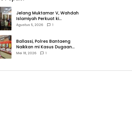
Jelang Muktamar V, Wahdah
Islamiyah Perkuat ki
Wasathiyah dan Kebangsaan
Agustus 5, 2026
1
Ballassi, Polres Bantaeng
Naikkan mi Kasus Dugaan
Korupsi PDAM ke Penyidikan
Mei 18, 2026
1