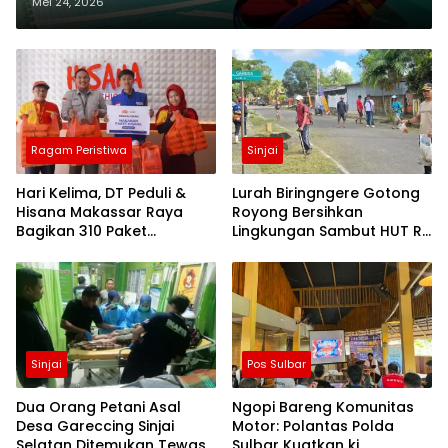
Berbasis Kurikulum Nasional
Mei 24, 2026
Ragam Peristiwa
Sinjai
Hari Kelima, DT Peduli &
Lurah Biringngere Gotong
Hisana Makassar Raya
Royong Bersihkan
Bagikan 310 Paket
Lingkungan Sambut HUT RI
Makanan untuk Korban
ke-81
Kebakaran Tallo
Sinjai
Pos Sulbar
Dua Orang Petani Asal
Ngopi Bareng Komunitas
Desa Gareccing Sinjai
Motor: Polantas Polda
Selatan Ditemukan Tewas,
Sulbar Kuatkan ki