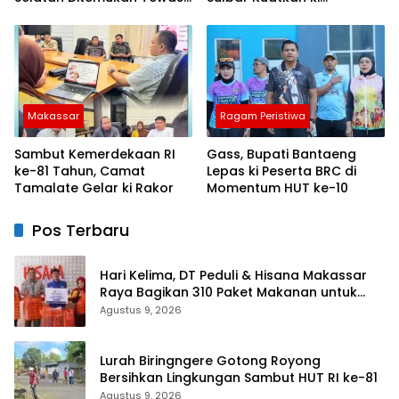
Diduga “Kennaki Strom
Semangat Merah Putih dan
Kasian”
Keselamatan
Makassar
Ragam Peristiwa
Sambut Kemerdekaan RI
Gass, Bupati Bantaeng
ke-81 Tahun, Camat
Lepas ki Peserta BRC di
Tamalate Gelar ki Rakor
Momentum HUT ke-10
Pos Terbaru
Hari Kelima, DT Peduli & Hisana Makassar
Raya Bagikan 310 Paket Makanan untuk
Korban Kebakaran Tallo
Agustus 9, 2026
Lurah Biringngere Gotong Royong
Bersihkan Lingkungan Sambut HUT RI ke-81
Agustus 9, 2026