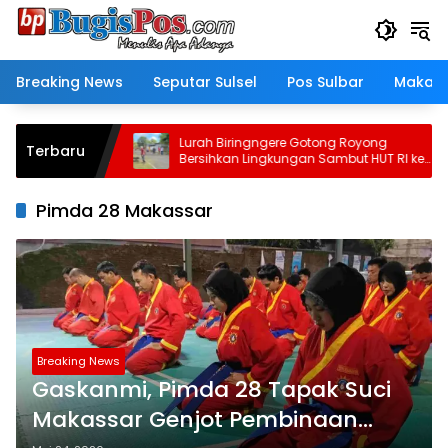
Langsung
ke
konten
Breaking News
Seputar Sulsel
Pos Sulbar
Makass
ana Makassar
Lurah Biringngere Gotong Royong
Terbaru
anan untuk
Bersihkan Lingkungan Sambut HUT RI ke-
81
Pimda 28 Makassar
Breaking News
Gaskanmi, Pimda 28 Tapak Suci
Makassar Genjot Pembinaan