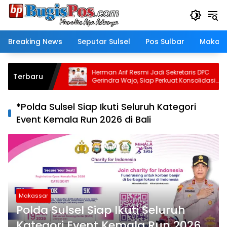
Langsung
ke
konten
Breaking News
Seputar Sulsel
Pos Sulbar
Makass
antaeng
Herman Arif Resmi Jadi Sekretaris DPC
Terbaru
Jambore
Gerindra Wajo, Siap Perkuat Konsolidasi
Partai
*Polda Sulsel Siap Ikuti Seluruh Kategori
Event Kemala Run 2026 di Bali
Makassar
Polda Sulsel Siap Ikuti Seluruh
Kategori Event Kemala Run 2026