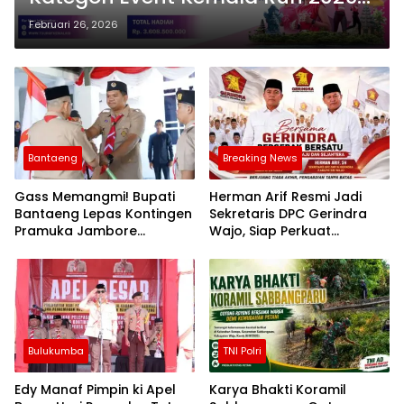
di Bali, Ini Kategorinya
Februari 26, 2026
Bantaeng
Breaking News
Gass Memangmi! Bupati
Herman Arif Resmi Jadi
Bantaeng Lepas Kontingen
Sekretaris DPC Gerindra
Pramuka Jambore
Wajo, Siap Perkuat
Nasional XII Tahun 2026
Konsolidasi Partai
Bulukumba
TNI Polri
Edy Manaf Pimpin ki Apel
Karya Bhakti Koramil