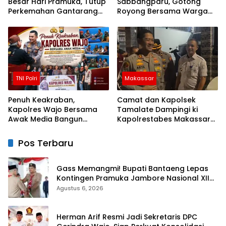
Besar Hari Pramuka, Tutup
Sabbangparu, Gotong
Perkemahan Gantarang
Royong Bersama Warga
dan Lepas Kontingen
Demi Kemudahan Petani
Jamnas XII 2026
TNI Polri
Makassar
Penuh Keakraban,
Camat dan Kapolsek
Kapolres Wajo Bersama
Tamalate Dampingi ki
Awak Media Bangun
Kapolrestabes Makassar
Kemitraan yang Harmonis
Serahkan Bantuan
Sembako di Bontoduri
Pos Terbaru
Gass Memangmi! Bupati Bantaeng Lepas
Kontingen Pramuka Jambore Nasional XII
Tahun 2026
Agustus 6, 2026
Herman Arif Resmi Jadi Sekretaris DPC