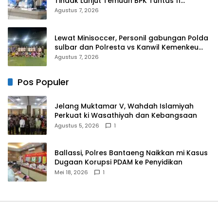
Tindak Lanjut Temuan BPK Tuntas 11
Agustus 2026
Agustus 7, 2026
Lewat Minisoccer, Personil gabungan Polda
sulbar dan Polresta vs Kanwil Kemenkeu
Sulbar Eratkan ki Ikatan Persaudaraan
Agustus 7, 2026
Pos Populer
Jelang Muktamar V, Wahdah Islamiyah
Perkuat ki Wasathiyah dan Kebangsaan
Agustus 5, 2026
1
Ballassi, Polres Bantaeng Naikkan mi Kasus
Dugaan Korupsi PDAM ke Penyidikan
Mei 18, 2026
1