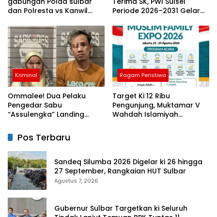
gabungan Polda sulbar
Terima SK, PWI Sulsel
dan Polresta vs Kanwil
Periode 2026–2031 Gelar
Kemenkeu Sulbar Eratkan
Rapat Perdana
ki Ikatan Persaudaraan
Kriminal
Ragam Peristiwa
Ommalee! Dua Pelaku
Target Ki 12 Ribu
Pengedar Sabu
Pengunjung, Muktamar V
“Assulengka” Landing
Wahdah Islamiyah
Dikandang Jeruji Polisi
Hadirkan Bazar Halal dan
Muslim Family Expo 2026
Pos Terbaru
Sandeq Silumba 2026 Digelar ki 26 hingga
27 September, Rangkaian HUT Sulbar
Agustus 7, 2026
Gubernur Sulbar Targetkan ki Seluruh