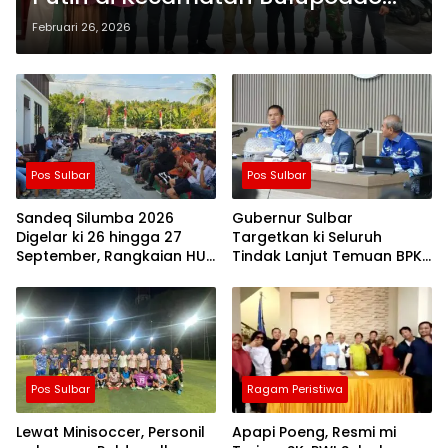
Kabupaten Sinjai, Dikunjungi
Februari 26, 2026
Khusus Tim Kemenkop RI
Pos Sulbar
Pos Sulbar
Sandeq Silumba 2026
Gubernur Sulbar
Digelar ki 26 hingga 27
Targetkan ki Seluruh
September, Rangkaian HUT
Tindak Lanjut Temuan BPK
Sulbar
Tuntas 11 Agustus 2026
Pos Sulbar
Ragam Peristiwa
Lewat Minisoccer, Personil
Apapi Poeng, Resmi mi