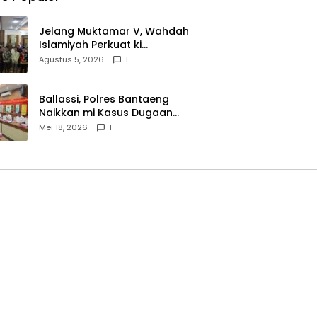
Jelang Muktamar V, Wahdah
Islamiyah Perkuat ki
Wasathiyah dan Kebangsaan
Agustus 5, 2026
1
Ballassi, Polres Bantaeng
Naikkan mi Kasus Dugaan
Korupsi PDAM ke Penyidikan
Mei 18, 2026
1