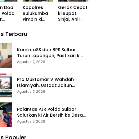
Momentum
Nyata di
an Doa
Kapolres
Gerak Cepat
lan
Perkuat
Tengah
: Polda
Bulukumba
ki Bupati
an dan
Konsolidasi
Musim
r
Pimpin ki
Sinjai, Ahli
t
dan Evaluasi
Kemarau
ma ki
Sertijab
Waris
Perjalanan
Yatim
Kabag,
Korban di
Dakwah
s Terbaru
ohon
Kasat,
Morowali
rkahan
Kapolsek,
Terima
anan
Kasiwas, dan
Santunan
KominfoSS dan BPS Sulbar
i
Pelantikan
Kematian
Turun Lapangan, Pastikan ki
Kasi Humas
dari BPJS
Sensus Ekonomi 2026 Berjalan
Agustus 7, 2026
Ketenagakerj
Nyaman dan Akurat
aan
Pra Muktamar V Wahdah
Islamiyah, Ustadz Zaitun
Rasmin: Momentum Perkuat
Agustus 7, 2026
Konsolidasi dan Evaluasi
Perjalanan Dakwah
Polantas PJR Polda Sulbar
Salurkan ki Air Bersih ke Desa
Saloleyang, Bantuan Nyata di
Agustus 7, 2026
Tengah Musim Kemarau
s Populer