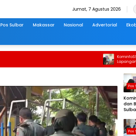
Jumat, 7 Agustus 2026
Pos Sulbar
Makassar
Nasional
Advertorial
Ekob
KominfoSS dan 
Lapangan, Past
2026 Berjalan
Pos 
Komi
dan 
Sulba
Lapa
Pasti
Sens
Pos 
Ekon