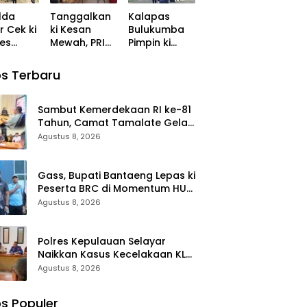
r
Salsa ke
lda
Tanggalkan
Kalapas
Tahap
r Cek ki
ki Kesan
Bulukumba
Penyidikan
es
Mewah, PRI
Pimpin ki
 Polres
Sulbar Pilih
Apel dan
asa
Warkop dan
Kerjabakti di
s Terbaru
Pasar Rakyat
TMP
untuk
Taccorong
Rayakan HUT
Sambut Kemerdekaan RI ke-81
Ke-1
Tahun, Camat Tamalate Gelar
ki Rakor
Agustus 8, 2026
Gass, Bupati Bantaeng Lepas ki
Peserta BRC di Momentum HUT
ke-10
Agustus 8, 2026
Polres Kepulauan Selayar
Naikkan Kasus Kecelakaan KLM
Nurul Salsa ke Tahap
Agustus 8, 2026
Penyidikan
s Populer