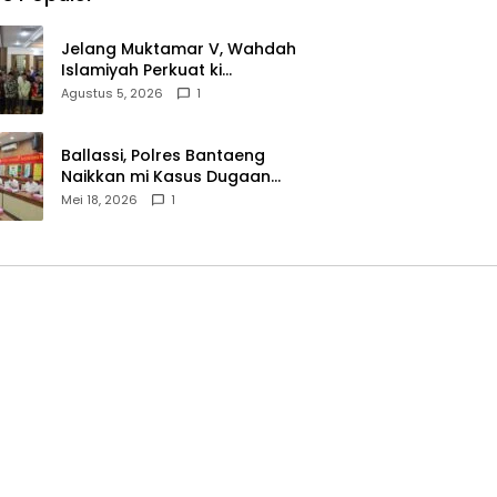
Jelang Muktamar V, Wahdah
Islamiyah Perkuat ki
Wasathiyah dan Kebangsaan
Agustus 5, 2026
1
Ballassi, Polres Bantaeng
Naikkan mi Kasus Dugaan
Korupsi PDAM ke Penyidikan
Mei 18, 2026
1