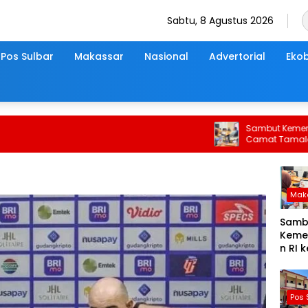
Sabtu, 8 Agustus 2026
Pos Sulbar
Makassar
Nasional
Advertorial
Ekob
Sambut Kemerdekaan 
Camat Tamalate Gela
Mak
Samb
Keme
n RI 
Tahun
Cama
Tama
Pos 
Gelar