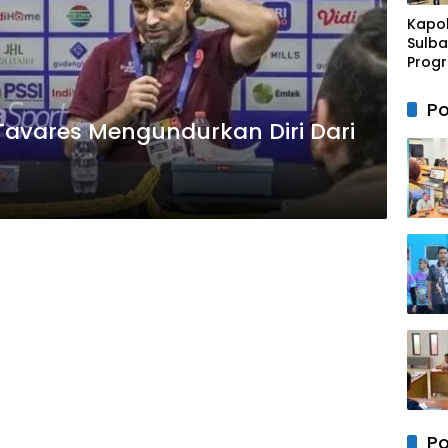
Rako
Kapo
Sulba
Progr
Rusun
Mam
Po
Tavares Mengundurkan Diri Dari
Po