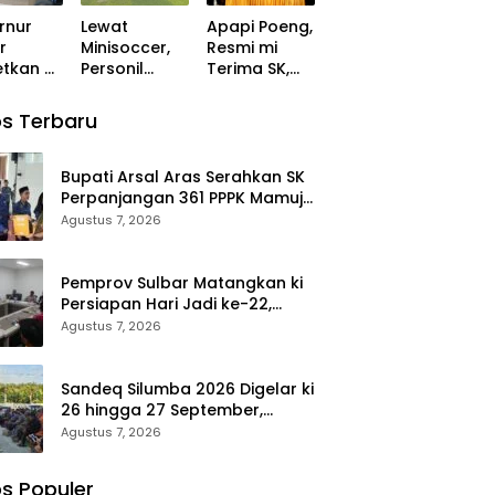
g ki
Kegiatan
rnur
Lewat
Apapi Poeng,
akan
Libatkan
r
Minisoccer,
Resmi mi
ja
Masyarakat
tkan ki
Personil
Terima SK,
wai
uh
gabungan
PWI Sulsel
k Lanjut
Polda sulbar
Periode
ibel
s Terbaru
an BPK
dan Polresta
2026–2031
s 11
vs Kanwil
Gelar Rapat
tus
Kemenkeu
Perdana
Bupati Arsal Aras Serahkan SK
Sulbar
Perpanjangan 361 PPPK Mamuju
Eratkan ki
Tengah, Dorong ki Kebijakan
Agustus 7, 2026
Ikatan
Belanja Pegawai Lebih Fleksibel
Persaudaraa
n
Pemprov Sulbar Matangkan ki
Persiapan Hari Jadi ke-22,
Rangkaian Kegiatan Libatkan
Agustus 7, 2026
Masyarakat
Sandeq Silumba 2026 Digelar ki
26 hingga 27 September,
Rangkaian HUT Sulbar
Agustus 7, 2026
s Populer