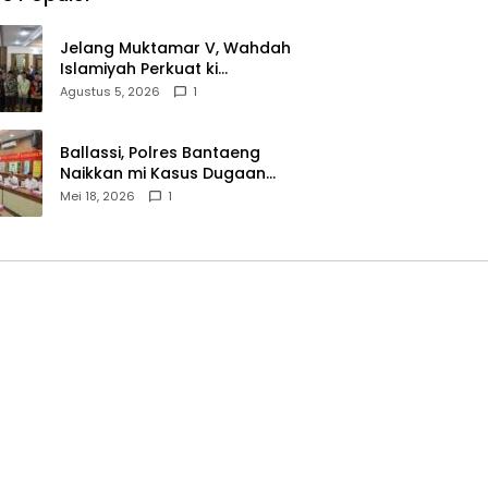
Jelang Muktamar V, Wahdah
Islamiyah Perkuat ki
Wasathiyah dan Kebangsaan
Agustus 5, 2026
1
Ballassi, Polres Bantaeng
Naikkan mi Kasus Dugaan
Korupsi PDAM ke Penyidikan
Mei 18, 2026
1