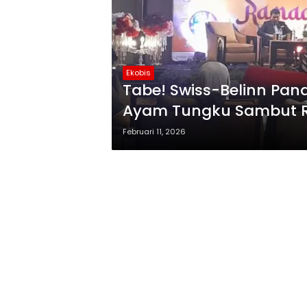
Ekobis
Tabe! Swiss-Belinn Pa
Ayam Tungku Sambut
Februari 11, 2026