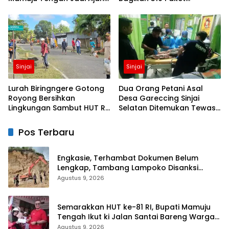
Pemersatu Antar daerah
Makanan untuk Korban
Kebakaran Tallo
Sinjai
Sinjai
Lurah Biringngere Gotong
Dua Orang Petani Asal
Royong Bersihkan
Desa Gareccing Sinjai
Lingkungan Sambut HUT RI
Selatan Ditemukan Tewas,
ke-81
Diduga “Kennaki Strom
Kasian”
Pos Terbaru
Engkasie, Terhambat Dokumen Belum
Lengkap, Tambang Lampoko Disanksi
Sementara Untuk Tidak Operasional
Agustus 9, 2026
Semarakkan HUT ke-81 RI, Bupati Mamuju
Tengah Ikut ki Jalan Santai Bareng Warga
Karossa
Agustus 9, 2026