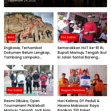
KSP Balo’ta Cabang Makassar
September 24, 2025
Bone
Pos Sulbar
Engkasie, Terhambat
Semarakkan HUT ke-81 RI,
Dokumen Belum Lengkap,
Bupati Mamuju Tengah Ikut
Tambang Lampoko
ki Jalan Santai Bareng
Disanksi Sementara Untuk
Warga Karossa
Tidak Operasional
Pos Sulbar
Ragam Peristiwa
Resmi Dibuka, Open
Hari Kelima, DT Peduli &
Tournament Pickleball
Hisana Makassar Raya
Mamuju Tengah Jadi Ajang
Bagikan 310 Paket