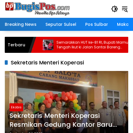
Langsung
ke
konten
Breaking News
Seputar Sulsel
Pos Sulbar
Makass
umen Belum
Semarakkan HUT ke-81 RI, Bupati Mamuju
Terbaru
o Disanksi
Tengah Ikut ki Jalan Santai Bareng
rasional
Warga Karossa
Sekretaris Menteri Koperasi
Ekobis
Sekretaris Menteri Koperasi
Resmikan Gedung Kantor Baru