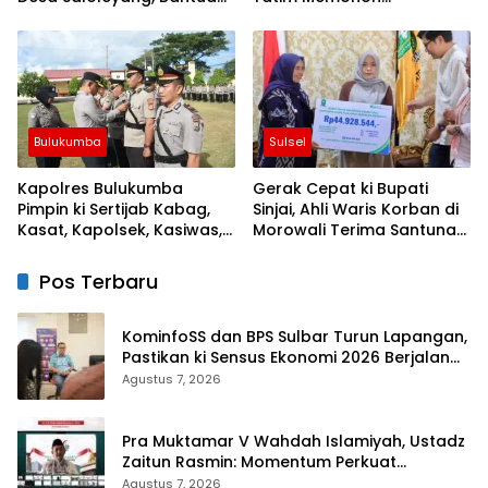
Nyata di Tengah Musim
Keberkahan Keamanan
Kemarau
Negeri
Bulukumba
Sulsel
Kapolres Bulukumba
Gerak Cepat ki Bupati
Pimpin ki Sertijab Kabag,
Sinjai, Ahli Waris Korban di
Kasat, Kapolsek, Kasiwas,
Morowali Terima Santunan
dan Pelantikan Kasi Humas
Kematian dari BPJS
Ketenagakerjaan
Pos Terbaru
KominfoSS dan BPS Sulbar Turun Lapangan,
Pastikan ki Sensus Ekonomi 2026 Berjalan
Nyaman dan Akurat
Agustus 7, 2026
Pra Muktamar V Wahdah Islamiyah, Ustadz
Zaitun Rasmin: Momentum Perkuat
Konsolidasi dan Evaluasi Perjalanan
Agustus 7, 2026