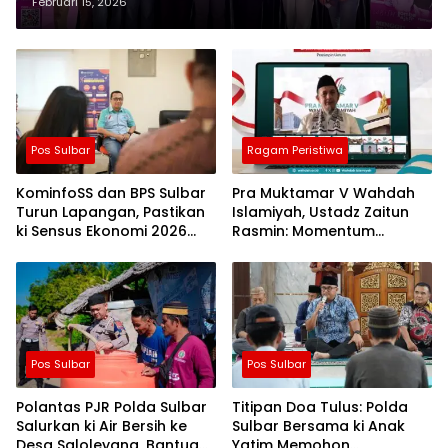
Rumah Sakit di Makassar
Februari 15, 2026
Pos Sulbar
Ragam Peristiwa
KominfoSS dan BPS Sulbar
Pra Muktamar V Wahdah
Turun Lapangan, Pastikan
Islamiyah, Ustadz Zaitun
ki Sensus Ekonomi 2026
Rasmin: Momentum
Berjalan Nyaman dan
Perkuat Konsolidasi dan
Akurat
Evaluasi Perjalanan
Dakwah
Pos Sulbar
Pos Sulbar
Polantas PJR Polda Sulbar
Titipan Doa Tulus: Polda
Salurkan ki Air Bersih ke
Sulbar Bersama ki Anak
Desa Saloleyang, Bantuan
Yatim Memohon