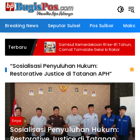
Langsung
ke
konten
Breaking News
Seputar Sulsel
Pos Sulbar
Makass
tor: Polantas
Sambut Kemerdekaan RI ke-81 Tahun,
Terbaru
emangat
Camat Tamalate Gelar ki Rakor
tan
“Sosialisasi Penyuluhan Hukum:
Restorative Justice di Tatanan APH”
Sinjai
Sosialisasi Penyuluhan Hukum:
Restorative Justice di Tatanan