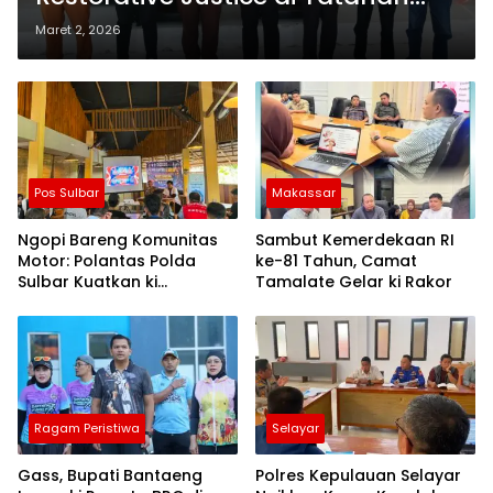
APH
Maret 2, 2026
Pos Sulbar
Makassar
Ngopi Bareng Komunitas
Sambut Kemerdekaan RI
Motor: Polantas Polda
ke-81 Tahun, Camat
Sulbar Kuatkan ki
Tamalate Gelar ki Rakor
Semangat Merah Putih dan
Keselamatan
Ragam Peristiwa
Selayar
Gass, Bupati Bantaeng
Polres Kepulauan Selayar