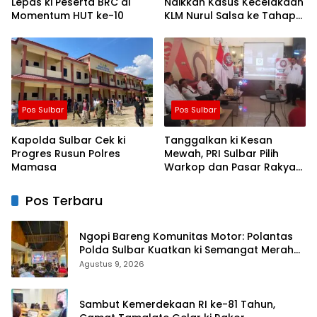
Lepas ki Peserta BRC di
Naikkan Kasus Kecelakaan
Momentum HUT ke-10
KLM Nurul Salsa ke Tahap
Penyidikan
Pos Sulbar
Pos Sulbar
Kapolda Sulbar Cek ki
Tanggalkan ki Kesan
Progres Rusun Polres
Mewah, PRI Sulbar Pilih
Mamasa
Warkop dan Pasar Rakyat
untuk Rayakan HUT Ke-1
Pos Terbaru
Ngopi Bareng Komunitas Motor: Polantas
Polda Sulbar Kuatkan ki Semangat Merah
Putih dan Keselamatan
Agustus 9, 2026
Sambut Kemerdekaan RI ke-81 Tahun,