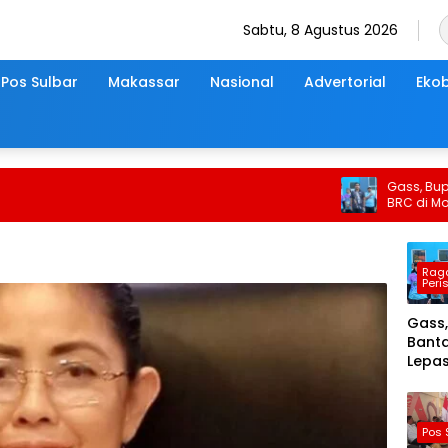
Sabtu, 8 Agustus 2026
Pos Sulbar
Makassar
Nasional
Advertorial
Ekob
Gass, Bupati Ba
BRC di Momentu
Rag
Peri
Gass,
Bant
Lepas
Peser
di
Mom
Pos 
HUT k