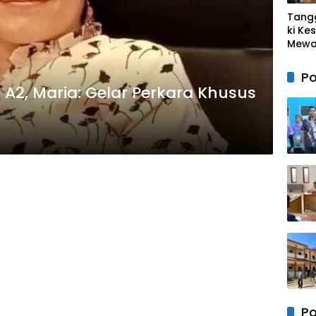
Tang
ki Ke
Mewah
Sulbar
Wark
Po
Pasar
A2, Maria: Gelar Perkara Khusus
untuk
Raya
Ke-1
Po