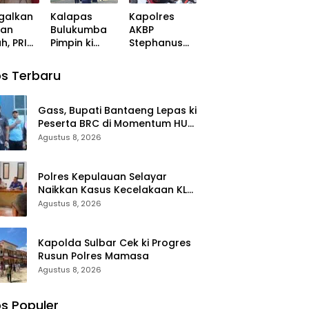
Salsa ke
galkan
Kalapas
Kapolres
Tahap
san
Bulukumba
AKBP
Penyidikan
, PRI
Pimpin ki
Stephanus
 Pilih
Apel dan
Luckyto Buka
op dan
Kerjabakti di
ki Kegiatan
s Terbaru
 Rakyat
TMP
Sunatan
Taccorong
Massal,
kan HUT
Polres
Gass, Bupati Bantaeng Lepas ki
Bulukumba
Peserta BRC di Momentum HUT
Kerjasama
ke-10
Agustus 8, 2026
dengan
Pemuda
Pancasila
Polres Kepulauan Selayar
Naikkan Kasus Kecelakaan KLM
Nurul Salsa ke Tahap
Agustus 8, 2026
Penyidikan
Kapolda Sulbar Cek ki Progres
Rusun Polres Mamasa
Agustus 8, 2026
s Populer