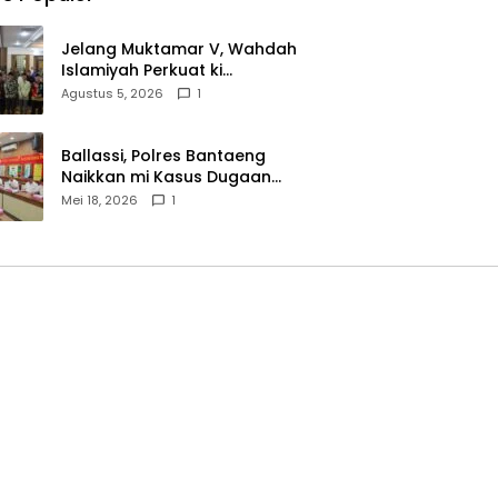
Jelang Muktamar V, Wahdah
Islamiyah Perkuat ki
Wasathiyah dan Kebangsaan
Agustus 5, 2026
1
Ballassi, Polres Bantaeng
Naikkan mi Kasus Dugaan
Korupsi PDAM ke Penyidikan
Mei 18, 2026
1