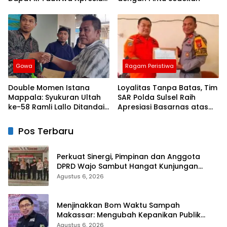
Dari Kapolres Bulukumba
Gowa
Ragam Peristiwa
Double Momen Istana
Loyalitas Tanpa Batas, Tim
Mappala: Syukuran Ultah
SAR Polda Sulsel Raih
ke-58 Ramli Lallo Ditandai
Apresiasi Basarnas atas
Aksi Berbagi Rumah
Evakuasi ATR 42
Ibadah
Pos Terbaru
Perkuat Sinergi, Pimpinan dan Anggota
DPRD Wajo Sambut Hangat Kunjungan
Silaturahmi Kapolres Wajo yang Baru
Agustus 6, 2026
Menjinakkan Bom Waktu Sampah
Makassar: Mengubah Kepanikan Publik
Menjadi Revolusi Berbasis RT
Agustus 6, 2026