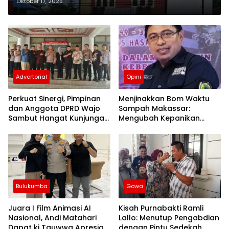
Alumni di Kota Wisata Malino
Oktober 17, 2025
Advertorial
Opini
Perkuat Sinergi, Pimpinan
Menjinakkan Bom Waktu
dan Anggota DPRD Wajo
Sampah Makassar:
Sambut Hangat Kunjungan
Mengubah Kepanikan
Silaturahmi Kapolres Wajo
Publik Menjadi Revolusi
yang Baru
Berbasis RT
Bulukumba
Gowa
Juara I Film Animasi AI
Kisah Purnabakti Ramli
Nasional, Andi Matahari
Lallo: Menutup Pengabdian
Dapat ki Tauwwa Apresiasi
dengan Pintu Sedekah