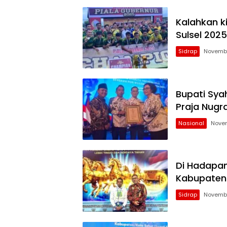
Kalahkan k
Sulsel 2025
Sidrap
Novembe
Bupati Syah
Praja Nugr
Nasional
Novem
Di Hadapan
Kabupaten 
Sidrap
Novembe