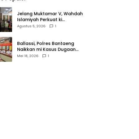
Jelang Muktamar V, Wahdah
Islamiyah Perkuat ki
Wasathiyah dan Kebangsaan
Agustus 5, 2026
1
Ballassi, Polres Bantaeng
Naikkan mi Kasus Dugaan
Korupsi PDAM ke Penyidikan
Mei 18, 2026
1