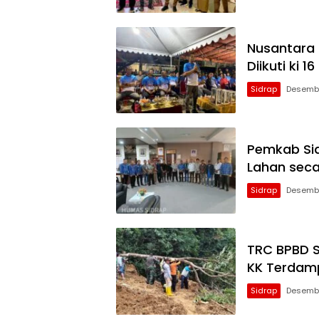
Nusantara 
Diikuti ki 1
Sidrap
Desembe
Pemkab Si
Lahan seca
Sidrap
Desembe
TRC BPBD S
KK Terdam
Sidrap
Desembe