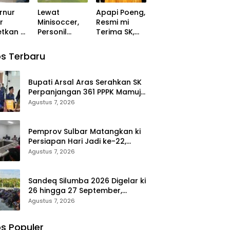
g ki
Kegiatan
rnur
Lewat
Apapi Poeng,
akan
Libatkan
r
Minisoccer,
Resmi mi
ja
Masyarakat
tkan ki
Personil
Terima SK,
wai
uh
gabungan
PWI Sulsel
k Lanjut
Polda sulbar
Periode
ibel
s Terbaru
an BPK
dan Polresta
2026–2031
s 11
vs Kanwil
Gelar Rapat
tus
Kemenkeu
Perdana
Bupati Arsal Aras Serahkan SK
Sulbar
Perpanjangan 361 PPPK Mamuju
Eratkan ki
Tengah, Dorong ki Kebijakan
Agustus 7, 2026
Ikatan
Belanja Pegawai Lebih Fleksibel
Persaudaraa
n
Pemprov Sulbar Matangkan ki
Persiapan Hari Jadi ke-22,
Rangkaian Kegiatan Libatkan
Agustus 7, 2026
Masyarakat
Sandeq Silumba 2026 Digelar ki
26 hingga 27 September,
Rangkaian HUT Sulbar
Agustus 7, 2026
s Populer