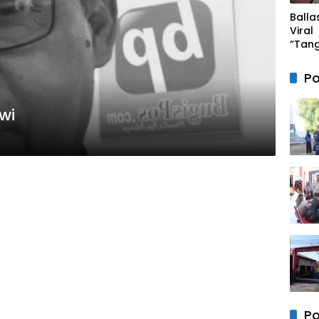
Ballas
Viral
“Tan
Lepas
“86” 
Po
Nark
Polre
wi
Takal
Sebu
Po