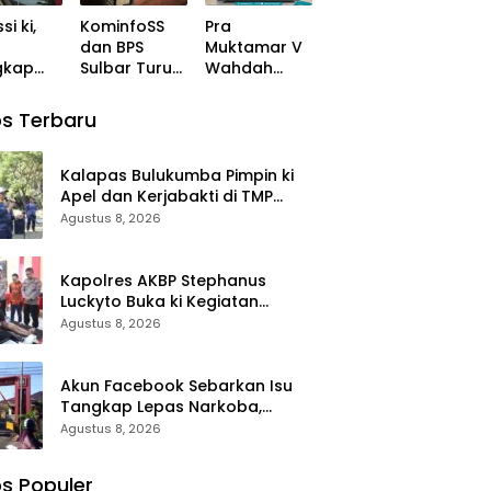
Polres
Narkoba
si ki,
KominfoSS
Pra
Bulukumba
Polres
dan BPS
Muktamar V
Kerjasama
Takalar: Itu
gkap
Sulbar Turun
Wahdah
dengan
Hoax dan
” dan
Lapangan,
Islamiyah,
Pemuda
Fitnah
Kasat
Pastikan ki
Ustadz
Pancasila
s Terbaru
oba
Sensus
Zaitun
s
Ekonomi
Rasmin:
ar
2026
Momentum
Kalapas Bulukumba Pimpin ki
t Hoax
Berjalan
Perkuat
Apel dan Kerjabakti di TMP
Nyaman dan
Konsolidasi
Taccorong
Agustus 8, 2026
Akurat
dan Evaluasi
Perjalanan
Dakwah
Kapolres AKBP Stephanus
Luckyto Buka ki Kegiatan
Sunatan Massal, Polres
Agustus 8, 2026
Bulukumba Kerjasama dengan
Pemuda Pancasila
Akun Facebook Sebarkan Isu
Tangkap Lepas Narkoba,
Kasat Narkoba Polres Takalar:
Agustus 8, 2026
Itu Hoax dan Fitnah
s Populer