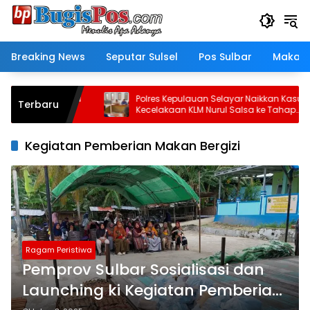
Langsung
ke
konten
Breaking News
Seputar Sulsel
Pos Sulbar
Makass
as ki Peserta
Polres Kepulauan Selayar Naikkan Kasus
Terbaru
10
Kecelakaan KLM Nurul Salsa ke Tahap
Penyidikan
Kegiatan Pemberian Makan Bergizi
Ragam Peristiwa
Pemprov Sulbar Sosialisasi dan
Launching ki Kegiatan Pemberian