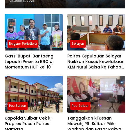
Makan Bergizi di Majene
Oktober 8, 2025
Ragam Peristiwa
Selayar
Gass, Bupati Bantaeng
Polres Kepulauan Selayar
Lepas ki Peserta BRC di
Naikkan Kasus Kecelakaan
Momentum HUT ke-10
KLM Nurul Salsa ke Tahap
Penyidikan
Pos Sulbar
Pos Sulbar
Kapolda Sulbar Cek ki
Tanggalkan ki Kesan
Progres Rusun Polres
Mewah, PRI Sulbar Pilih
Mamasa
Warkop dan Pasar Rakyat