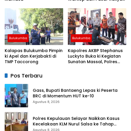
untuk Rayakan HUT Ke-1
Bulukumba
Bulukumba
Kalapas Bulukumba Pimpin
Kapolres AKBP Stephanus
ki Apel dan Kerjabakti di
Luckyto Buka ki Kegiatan
TMP Taccorong
Sunatan Massal, Polres
Bulukumba Kerjasama
dengan Pemuda Pancasila
Pos Terbaru
Gass, Bupati Bantaeng Lepas ki Peserta
BRC di Momentum HUT ke-10
Agustus 8, 2026
Polres Kepulauan Selayar Naikkan Kasus
Kecelakaan KLM Nurul Salsa ke Tahap
Penyidikan
Agustus 8, 2026