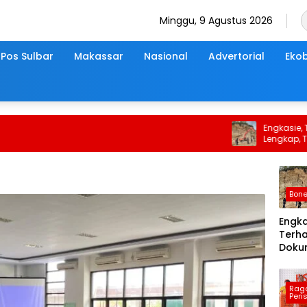
Minggu, 9 Agustus 2026
Pos Sulbar
Makassar
Nasional
Advertorial
Ekob
Engkasie, Terh
Lengkap, Tamba
Sementara Untuk
Bon
Engka
Terh
Doku
Belu
Lengk
Tam
Rag
Peri
Lamp