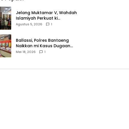
Jelang Muktamar V, Wahdah
Islamiyah Perkuat ki
Wasathiyah dan Kebangsaan
Agustus 5, 2026
1
Ballassi, Polres Bantaeng
Naikkan mi Kasus Dugaan
Korupsi PDAM ke Penyidikan
Mei 18, 2026
1