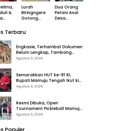
ksi
Bareng
Pemersatu
Kelima,
Lurah
Dua Orang
ntara
Warga
Antar
duli &
Biringngere
Petani Asal
 Tidak
Karossa
daerah
na
Gotong
Desa
asional
ssar
Royong
Gareccing
Bersihkan
Sinjai Selatan
s Terbaru
an 310
Lingkungan
Ditemukan
Sambut HUT
Tewas,
nan
RI ke-81
Diduga
Engkasie, Terhambat Dokumen
“Kennaki
Belum Lengkap, Tambang
an
Strom
Lampoko Disanksi Sementara
Agustus 9, 2026
karan
Kasian”
Untuk Tidak Operasional
Semarakkan HUT ke-81 RI,
Bupati Mamuju Tengah Ikut ki
Jalan Santai Bareng Warga
Agustus 9, 2026
Karossa
Resmi Dibuka, Open
Tournament Pickleball Mamuju
Tengah Jadi Ajang Pemersatu
Agustus 9, 2026
Antar daerah
s Populer