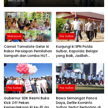
Mei 17, 2026
Makassar
Pos Sulbar
Camat Tamalate Gelar ki
Kunjungi ki SPN Polda
Rakor Persiapan Pemilahan
Sulbar, Kapolda: Belajar
Sampah dan Lomba HUT
yang Baik, Jadilah
ke-81
Pelindung Masa Depan
Rakyat
Pos Sulbar
Pos Sulbar
Gubernur SDK Resmi Buka
Bawa Semangat Panca
Kick Off Pekan
Daya, Defile Kominfo
Kemerdekaan RI ke-81 dan
Sulbar Sedot Perhatian di