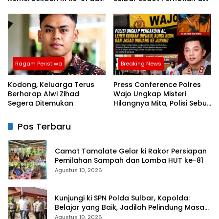
HUT Sulbar ke-22
Lapangan Kantor
Gubernur
Ragam Peristiwa
Breaking News
Kodong, Keluarga Terus
Press Conference Polres
Berharap Alwi Zihad
Wajo Ungkap Misteri
Segera Ditemukan
Hilangnya Mita, Polisi Sebut
Korban Dibunuh Sopir
Travel karena Sakit Hati
Pos Terbaru
Camat Tamalate Gelar ki Rakor Persiapan
Pemilahan Sampah dan Lomba HUT ke-81
Agustus 10, 2026
Kunjungi ki SPN Polda Sulbar, Kapolda:
Belajar yang Baik, Jadilah Pelindung Masa
Depan Rakyat
Agustus 10, 2026