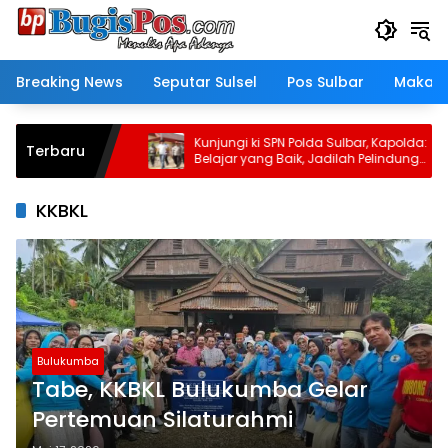
Langsung
ke
konten
Breaking News
Seputar Sulsel
Pos Sulbar
Makass
Rakor
Kunjungi ki SPN Polda Sulbar, Kapolda:
Terbaru
mpah dan
Belajar yang Baik, Jadilah Pelindung
Masa Depan Rakyat
KKBKL
Bulukumba
Tabe, KKBKL Bulukumba Gelar
Pertemuan Silaturahmi