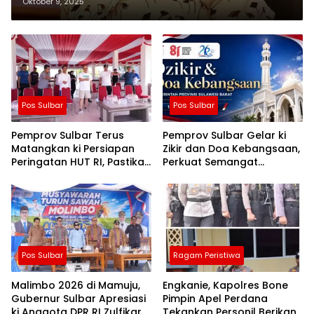
Oktober 9, 2025
Pos Sulbar
Pos Sulbar
Pemprov Sulbar Terus
Pemprov Sulbar Gelar ki
Matangkan ki Persiapan
Zikir dan Doa Kebangsaan,
Peringatan HUT RI, Pastikan
Perkuat Semangat
Berjalan Lancar
Kemerdekaan dan
Persatuan
Pos Sulbar
Ragam Peristiwa
Malimbo 2026 di Mamuju,
Engkanie, Kapolres Bone
Gubernur Sulbar Apresiasi
Pimpin Apel Perdana
ki Anggota DPR RI Zulfikar
Tekankan Personil Berikan