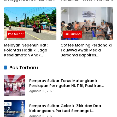
Suhardi, Petani Mamuju
Pelayanan Terbaik
Dapat Alsintan dan Pupuk
Pos Sulbar
Bulukumba
Melayani Sepenuh Hati:
Coffee Morning Perdana ki
Polantas Hadir ki Jaga
Tauwwa Awak Media
Keselamatan Anak
Bersama Kapolres
Sekolah, Tanamkan
Bulukumba AKBP
Budaya Tertib Sejak Dini
Stephanus Luckyto
Pos Terbaru
Pemprov Sulbar Terus Matangkan ki
Persiapan Peringatan HUT RI, Pastikan
Berjalan Lancar
Agustus 10, 2026
Pemprov Sulbar Gelar ki Zikir dan Doa
Kebangsaan, Perkuat Semangat
Kemerdekaan dan Persatuan
Agustus 10, 2026