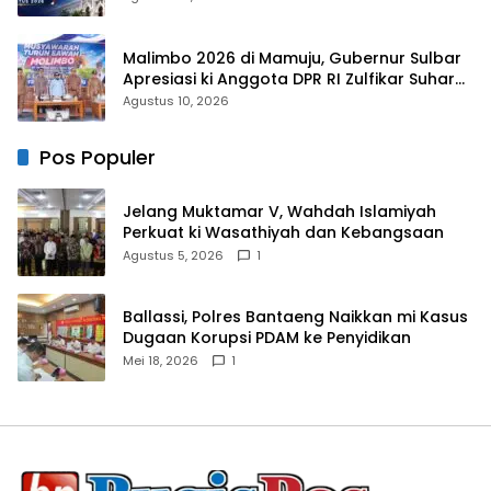
Malimbo 2026 di Mamuju, Gubernur Sulbar
Apresiasi ki Anggota DPR RI Zulfikar Suhardi,
Petani Mamuju Dapat Alsintan dan Pupuk
Agustus 10, 2026
Pos Populer
Jelang Muktamar V, Wahdah Islamiyah
Perkuat ki Wasathiyah dan Kebangsaan
Agustus 5, 2026
1
Ballassi, Polres Bantaeng Naikkan mi Kasus
Dugaan Korupsi PDAM ke Penyidikan
Mei 18, 2026
1