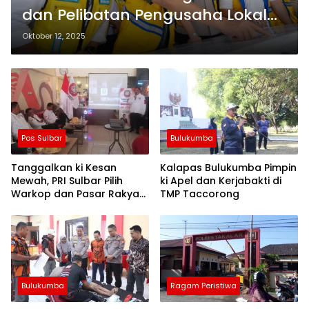
dan Pelibatan Pengusaha Lokal
dalam Proyek Bendungan
Oktober 12, 2025
Budong-budong
Pos Sulbar
Bulukumba
Tanggalkan ki Kesan
Kalapas Bulukumba Pimpin
Mewah, PRI Sulbar Pilih
ki Apel dan Kerjabakti di
Warkop dan Pasar Rakyat
TMP Taccorong
untuk Rayakan HUT Ke-1
Bulukumba
Ragam Peristiwa