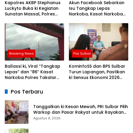
Kapolres AKBP Stephanus
Akun Facebook Sebarkan
Luckyto Buka ki Kegiatan
Isu Tangkap Lepas
Sunatan Massal, Polres
Narkoba, Kasat Narkoba
Bulukumba Kerjasama
Polres Takalar: Itu Hoax
dengan Pemuda Pancasila
dan Fitnah
Breaking News
Pos Sulbar
Ballassi ki, Viral “Tangkap
KominfoSS dan BPS Sulbar
Lepas” dan “86” Kasat
Turun Lapangan, Pastikan
Narkoba Polres Takalar
ki Sensus Ekonomi 2026
Sebut Hoax
Berjalan Nyaman dan
Akurat
Pos Terbaru
Tanggalkan ki Kesan Mewah, PRI Sulbar Pilih
Warkop dan Pasar Rakyat untuk Rayakan
HUT Ke-1
Agustus 8, 2026