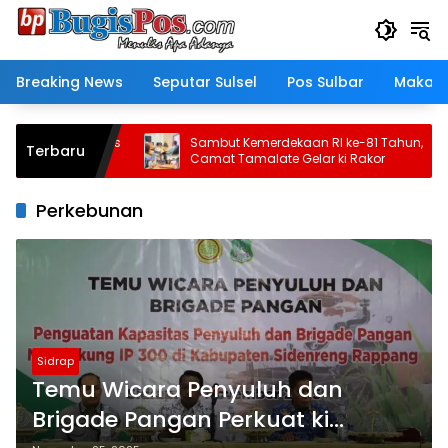
Langsung
ke
konten
Breaking News
Seputar Sulsel
Pos Sulbar
Makass
tor: Polantas
Sambut Kemerdekaan RI ke-81 Tahun,
Terbaru
emangat
Camat Tamalate Gelar ki Rakor
tan
Perkebunan
Sidrap
Temu Wicara Penyuluh dan
Brigade Pangan Perkuat ki