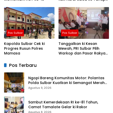
Penyidikan
Pos Sulbar
Pos Sulbar
Kapolda Sulbar Cek ki
Tanggalkan ki Kesan
Progres Rusun Polres
Mewah, PRI Sulbar Pilih
Mamasa
Warkop dan Pasar Rakyat
untuk Rayakan HUT Ke-1
Pos Terbaru
Ngopi Bareng Komunitas Motor: Polantas
Polda Sulbar Kuatkan ki Semangat Merah
Putih dan Keselamatan
Agustus 9, 2026
Sambut Kemerdekaan RI ke-81 Tahun,
Camat Tamalate Gelar ki Rakor
Agustus 8, 2026