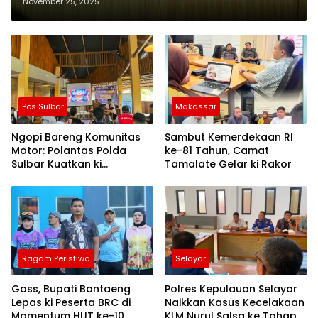
Implementasi Program IP300 di
November 25, 2025
Sidrap
Pos Sulbar
Makassar
Ngopi Bareng Komunitas
Sambut Kemerdekaan RI
Motor: Polantas Polda
ke-81 Tahun, Camat
Sulbar Kuatkan ki
Tamalate Gelar ki Rakor
Semangat Merah Putih dan
Keselamatan
Ragam Peristiwa
Selayar
Gass, Bupati Bantaeng
Polres Kepulauan Selayar
Lepas ki Peserta BRC di
Naikkan Kasus Kecelakaan
Momentum HUT ke-10
KLM Nurul Salsa ke Tahap