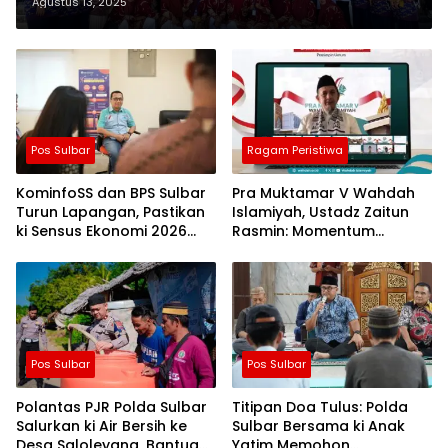
di Halaman Rujab Bupati
Agustus 13, 2025
Pos Sulbar
Ragam Peristiwa
KominfoSS dan BPS Sulbar
Pra Muktamar V Wahdah
Turun Lapangan, Pastikan
Islamiyah, Ustadz Zaitun
ki Sensus Ekonomi 2026
Rasmin: Momentum
Berjalan Nyaman dan
Perkuat Konsolidasi dan
Akurat
Evaluasi Perjalanan
Dakwah
Pos Sulbar
Pos Sulbar
Polantas PJR Polda Sulbar
Titipan Doa Tulus: Polda
Salurkan ki Air Bersih ke
Sulbar Bersama ki Anak
Desa Saloleyang, Bantuan
Yatim Memohon