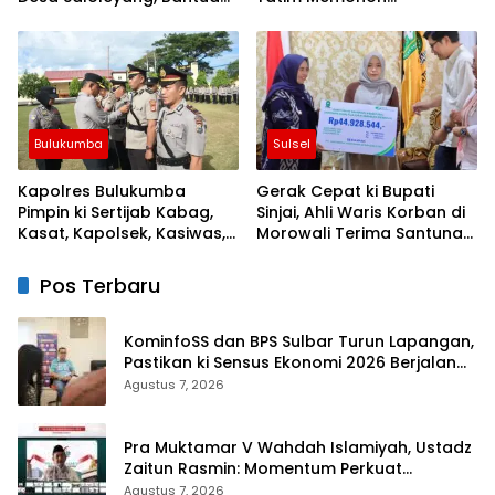
Nyata di Tengah Musim
Keberkahan Keamanan
Kemarau
Negeri
Bulukumba
Sulsel
Kapolres Bulukumba
Gerak Cepat ki Bupati
Pimpin ki Sertijab Kabag,
Sinjai, Ahli Waris Korban di
Kasat, Kapolsek, Kasiwas,
Morowali Terima Santunan
dan Pelantikan Kasi Humas
Kematian dari BPJS
Ketenagakerjaan
Pos Terbaru
KominfoSS dan BPS Sulbar Turun Lapangan,
Pastikan ki Sensus Ekonomi 2026 Berjalan
Nyaman dan Akurat
Agustus 7, 2026
Pra Muktamar V Wahdah Islamiyah, Ustadz
Zaitun Rasmin: Momentum Perkuat
Konsolidasi dan Evaluasi Perjalanan
Agustus 7, 2026