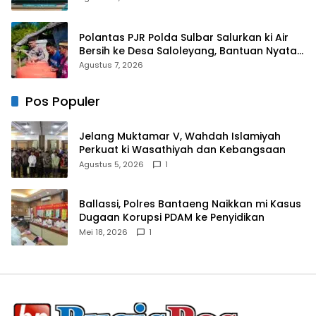
Dakwah
Polantas PJR Polda Sulbar Salurkan ki Air
Bersih ke Desa Saloleyang, Bantuan Nyata
di Tengah Musim Kemarau
Agustus 7, 2026
Pos Populer
Jelang Muktamar V, Wahdah Islamiyah
Perkuat ki Wasathiyah dan Kebangsaan
Agustus 5, 2026
1
Ballassi, Polres Bantaeng Naikkan mi Kasus
Dugaan Korupsi PDAM ke Penyidikan
Mei 18, 2026
1