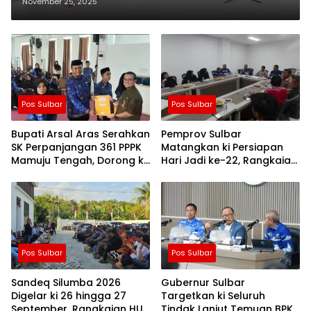
Lapangan SKPD Sidrap
November 25, 2025
Pos Sulbar
Pos Sulbar
Bupati Arsal Aras Serahkan
Pemprov Sulbar
SK Perpanjangan 361 PPPK
Matangkan ki Persiapan
Mamuju Tengah, Dorong ki
Hari Jadi ke-22, Rangkaian
Kebijakan Belanja Pegawai
Kegiatan Libatkan
Lebih Fleksibel
Masyarakat
Pos Sulbar
Pos Sulbar
Sandeq Silumba 2026
Gubernur Sulbar
Digelar ki 26 hingga 27
Targetkan ki Seluruh
September, Rangkaian HUT
Tindak Lanjut Temuan BPK