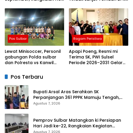
Sulbar
Tuntas 11 Agustus 2026
Pos Sulbar
Ragam Peristiwa
Lewat Minisoccer, Personil
Apapi Poeng, Resmi mi
gabungan Polda sulbar
Terima SK, PWI Sulsel
dan Polresta vs Kanwil
Periode 2026–2031 Gelar
Kemenkeu Sulbar Eratkan
Rapat Perdana
ki Ikatan Persaudaraan
Pos Terbaru
Bupati Arsal Aras Serahkan SK
Perpanjangan 361 PPPK Mamuju Tengah,
Dorong ki Kebijakan Belanja Pegawai Lebih
Agustus 7, 2026
Fleksibel
Pemprov Sulbar Matangkan ki Persiapan
Hari Jadi ke-22, Rangkaian Kegiatan
Libatkan Masyarakat
Agustus 7, 2026