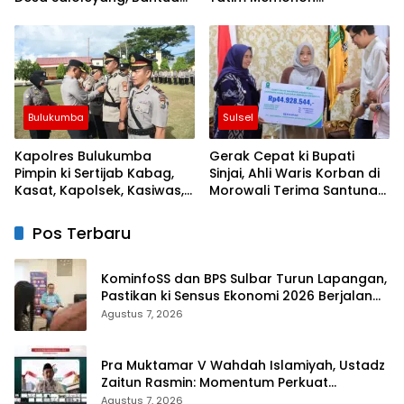
Nyata di Tengah Musim
Keberkahan Keamanan
Kemarau
Negeri
Bulukumba
Sulsel
Kapolres Bulukumba
Gerak Cepat ki Bupati
Pimpin ki Sertijab Kabag,
Sinjai, Ahli Waris Korban di
Kasat, Kapolsek, Kasiwas,
Morowali Terima Santunan
dan Pelantikan Kasi Humas
Kematian dari BPJS
Ketenagakerjaan
Pos Terbaru
KominfoSS dan BPS Sulbar Turun Lapangan,
Pastikan ki Sensus Ekonomi 2026 Berjalan
Nyaman dan Akurat
Agustus 7, 2026
Pra Muktamar V Wahdah Islamiyah, Ustadz
Zaitun Rasmin: Momentum Perkuat
Konsolidasi dan Evaluasi Perjalanan
Agustus 7, 2026