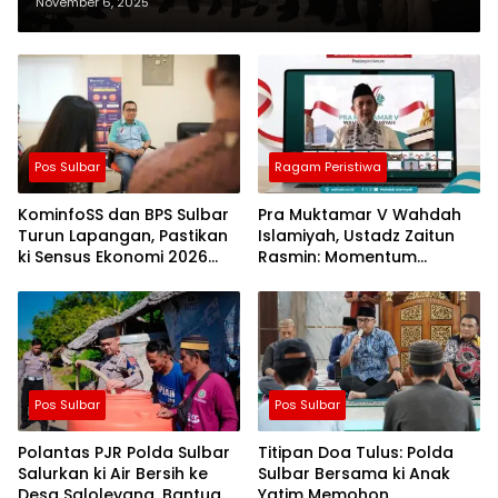
November 6, 2025
Pos Sulbar
Ragam Peristiwa
KominfoSS dan BPS Sulbar
Pra Muktamar V Wahdah
Turun Lapangan, Pastikan
Islamiyah, Ustadz Zaitun
ki Sensus Ekonomi 2026
Rasmin: Momentum
Berjalan Nyaman dan
Perkuat Konsolidasi dan
Akurat
Evaluasi Perjalanan
Dakwah
Pos Sulbar
Pos Sulbar
Polantas PJR Polda Sulbar
Titipan Doa Tulus: Polda
Salurkan ki Air Bersih ke
Sulbar Bersama ki Anak
Desa Saloleyang, Bantuan
Yatim Memohon