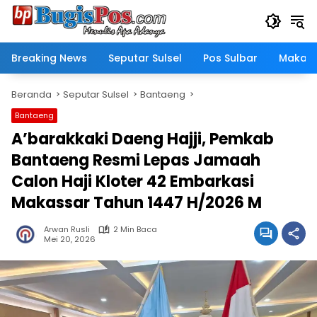
Langsung
ke
konten
Breaking News
Seputar Sulsel
Pos Sulbar
Makass
Beranda
Seputar Sulsel
Bantaeng
Bantaeng
A’barakkaki Daeng Hajji, Pemkab
Bantaeng Resmi Lepas Jamaah
Calon Haji Kloter 42 Embarkasi
Makassar Tahun 1447 H/2026 M
Arwan Rusli
2 Min Baca
Mei 20, 2026