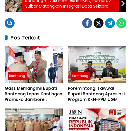
Rancang ki Dokumen Akhir RKPD, Pemprov
Sulbar Matangkan Integrasi Data Sektoral
Pos Terkait
Bantaeng
Bantaeng
Gass Memangmi! Bupati
Poremintongi Tawwa!
Bantaeng Lepas Kontingen
Bupati Bantaeng Apresiasi
Pramuka Jambore
Program KKN-PPM UGM
Nasional XII Tahun 2026