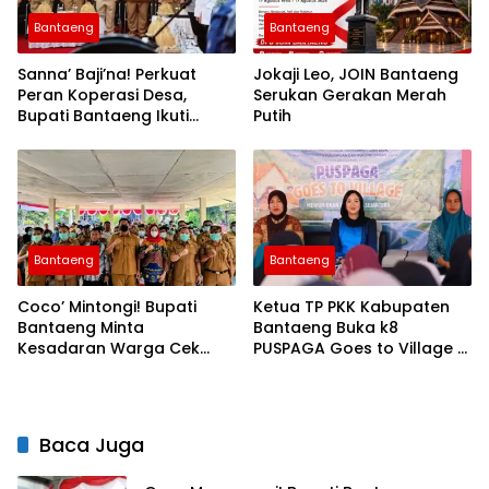
Bantaeng
Bantaeng
Sanna’ Baji’na! Perkuat
Jokaji Leo, JOIN Bantaeng
Peran Koperasi Desa,
Serukan Gerakan Merah
Bupati Bantaeng Ikuti
Putih
Seminar KDKMP
Bantaeng
Bantaeng
Coco’ Mintongi! Bupati
Ketua TP PKK Kabupaten
Bantaeng Minta
Bantaeng Buka k8
Kesadaran Warga Cek
PUSPAGA Goes to Village di
Penyakit Tuberkulosis
Desa Bonto Tiro
Baca Juga