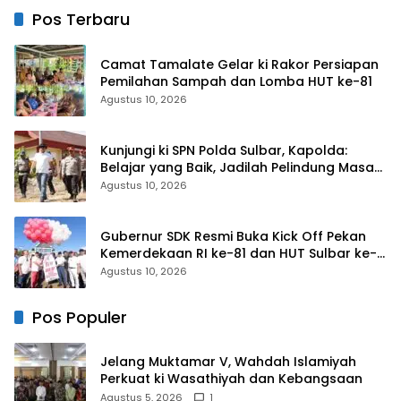
Travel karena Sakit Hati
Pos Terbaru
Camat Tamalate Gelar ki Rakor Persiapan
Pemilahan Sampah dan Lomba HUT ke-81
Agustus 10, 2026
Kunjungi ki SPN Polda Sulbar, Kapolda:
Belajar yang Baik, Jadilah Pelindung Masa
Depan Rakyat
Agustus 10, 2026
Gubernur SDK Resmi Buka Kick Off Pekan
Kemerdekaan RI ke-81 dan HUT Sulbar ke-
22
Agustus 10, 2026
Pos Populer
Jelang Muktamar V, Wahdah Islamiyah
Perkuat ki Wasathiyah dan Kebangsaan
Agustus 5, 2026
1