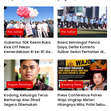
ke-81
Pelindung Masa Depan
Rakyat
Pos Sulbar
Pos Sulbar
Gubernur SDK Resmi Buka
Bawa Semangat Panca
Kick Off Pekan
Daya, Defile Kominfo
Kemerdekaan RI ke-81 dan
Sulbar Sedot Perhatian di
HUT Sulbar ke-22
Lapangan Kantor
Gubernur
Ragam Peristiwa
Breaking News
Kodong, Keluarga Terus
Press Conference Polres
Berharap Alwi Zihad
Wajo Ungkap Misteri
Segera Ditemukan
Hilangnya Mita, Polisi Sebut
Korban Dibunuh Sopir