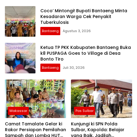
Coco’ Mintongi! Bupati Bantaeng Minta
Kesadaran Warga Cek Penyakit
Tuberkulosis
Bantaeng
Agustus 3, 2026
Ketua TP PKK Kabupaten Bantaeng Buka
k8 PUSPAGA Goes to Village di Desa
Bonto Tiro
Bantaeng
Juli 30, 2026
Makassar
Pos Sulbar
Camat Tamalate Gelar ki
Kunjungi ki SPN Polda
Rakor Persiapan Pemilahan
Sulbar, Kapolda: Belajar
Sampah dan Lomba HUT
yang Baik, Jadilah