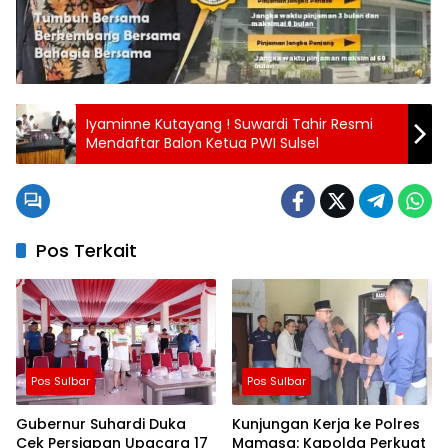
Iyaminne Kutayang ! Suwardi Tahir Resmi
Mendaftar Balon Ketua PWI Sulsel
Pos Terkait
Pos Sulbar
Pos Sulbar
Gubernur Suhardi Duka
Kunjungan Kerja ke Polres
Cek Persiapan Upacara 17
Mamasa: Kapolda Perkuat