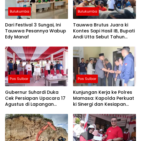
Bulukumba
Bulukumba
Dari Festival 3 Sungai, Ini
Tauwwa Brutus Juara ki
Tauwwa Pesannya Wabup
Kontes Sapi Hasil IB, Bupati
Edy Manaf
Andi Utta Sebut Tahun
Depan Kita Bikin Skala
Lebih Besar
Pos Sulbar
Pos Sulbar
Gubernur Suhardi Duka
Kunjungan Kerja ke Polres
Cek Persiapan Upacara 17
Mamasa: Kapolda Perkuat
Agustus di Lapangan
ki Sinergi dan Kesiapan
Ahmad Kirang, Capai 80
Jaga Kamtibmas di
Persen
Wilayah