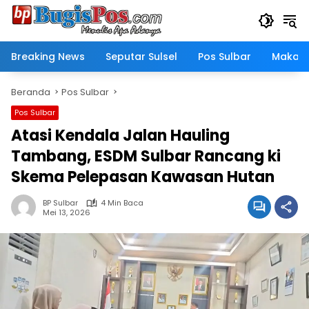
Langsung
ke
konten
Breaking News
Seputar Sulsel
Pos Sulbar
Makass
Beranda
Pos Sulbar
Pos Sulbar
Atasi Kendala Jalan Hauling
Tambang, ESDM Sulbar Rancang ki
Skema Pelepasan Kawasan Hutan
BP Sulbar
4 Min Baca
Mei 13, 2026