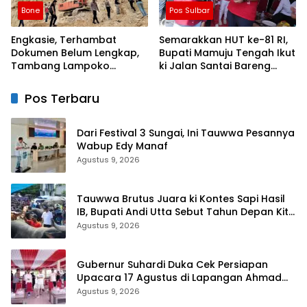
Bone
Pos Sulbar
Engkasie, Terhambat
Semarakkan HUT ke-81 RI,
Dokumen Belum Lengkap,
Bupati Mamuju Tengah Ikut
Tambang Lampoko
ki Jalan Santai Bareng
Disanksi Sementara Untuk
Warga Karossa
Tidak Operasional
Pos Terbaru
Dari Festival 3 Sungai, Ini Tauwwa Pesannya
Wabup Edy Manaf
Agustus 9, 2026
Tauwwa Brutus Juara ki Kontes Sapi Hasil
IB, Bupati Andi Utta Sebut Tahun Depan Kita
Bikin Skala Lebih Besar
Agustus 9, 2026
Gubernur Suhardi Duka Cek Persiapan
Upacara 17 Agustus di Lapangan Ahmad
Kirang, Capai 80 Persen
Agustus 9, 2026