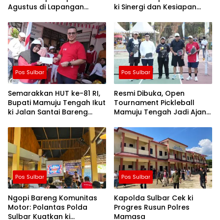
Agustus di Lapangan
ki Sinergi dan Kesiapan
Ahmad Kirang, Capai 80
Jaga Kamtibmas di
Persen
Wilayah
Pos Sulbar
Pos Sulbar
Semarakkan HUT ke-81 RI,
Resmi Dibuka, Open
Bupati Mamuju Tengah Ikut
Tournament Pickleball
ki Jalan Santai Bareng
Mamuju Tengah Jadi Ajang
Warga Karossa
Pemersatu Antar daerah
Pos Sulbar
Pos Sulbar
Ngopi Bareng Komunitas
Kapolda Sulbar Cek ki
Motor: Polantas Polda
Progres Rusun Polres
Sulbar Kuatkan ki
Mamasa