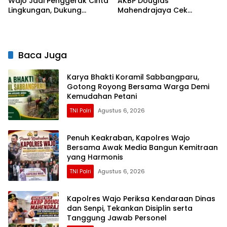
Wajo Jadi Penggerak Cinta
AKBP Douglas
Lingkungan, Dukung
Mahendrajaya Cek
Gerakan PISOTA’
Kesiapan Personel dan
Fasilitas Mako
Baca Juga
Karya Bhakti Koramil Sabbangparu,
Gotong Royong Bersama Warga Demi
Kemudahan Petani
TNI Polri
Agustus 6, 2026
Penuh Keakraban, Kapolres Wajo
Bersama Awak Media Bangun Kemitraan
yang Harmonis
TNI Polri
Agustus 6, 2026
Kapolres Wajo Periksa Kendaraan Dinas
dan Senpi, Tekankan Disiplin serta
Tanggung Jawab Personel