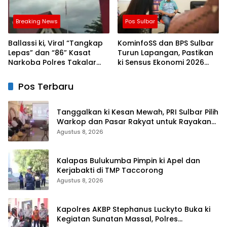
Breaking News
Pos Sulbar
Ballassi ki, Viral “Tangkap
KominfoSS dan BPS Sulbar
Lepas” dan “86” Kasat
Turun Lapangan, Pastikan
Narkoba Polres Takalar
ki Sensus Ekonomi 2026
Sebut Hoax
Berjalan Nyaman dan
Akurat
Pos Terbaru
Tanggalkan ki Kesan Mewah, PRI Sulbar Pilih
Warkop dan Pasar Rakyat untuk Rayakan
HUT Ke-1
Agustus 8, 2026
Kalapas Bulukumba Pimpin ki Apel dan
Kerjabakti di TMP Taccorong
Agustus 8, 2026
Kapolres AKBP Stephanus Luckyto Buka ki
Kegiatan Sunatan Massal, Polres