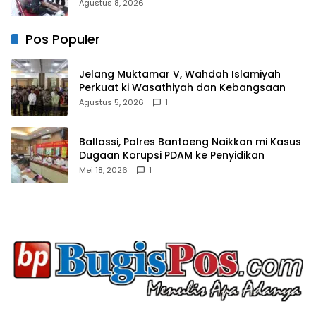
Bulukumba Kerjasama dengan Pemuda
Agustus 8, 2026
Pancasila
Pos Populer
Jelang Muktamar V, Wahdah Islamiyah
Perkuat ki Wasathiyah dan Kebangsaan
Agustus 5, 2026
1
Ballassi, Polres Bantaeng Naikkan mi Kasus
Dugaan Korupsi PDAM ke Penyidikan
Mei 18, 2026
1