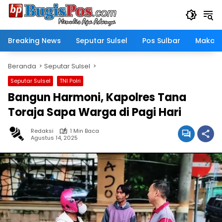
Langsung
ke
konten
Breaking News
Seputar Sulsel
Pos Sulbar
Makass
Beranda
Seputar Sulsel
Seputar Sulsel
TNI Polri
Bangun Harmoni, Kapolres Tana
Toraja Sapa Warga di Pagi Hari
Redaksi
1 Min Baca
Agustus 14, 2025