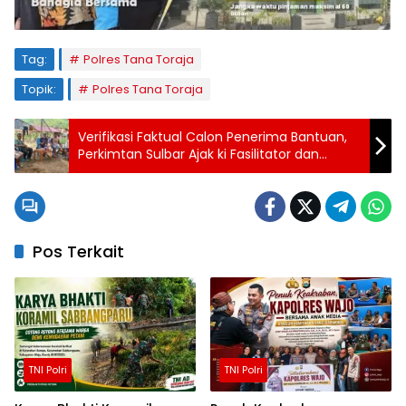
Tag:
Polres Tana Toraja
Topik:
Polres Tana Toraja
Verifikasi Faktual Calon Penerima Bantuan,
Perkimtan Sulbar Ajak ki Fasilitator dan
Pokmas Susun Anggaran Biaya Rehab
Rumah
Pos Terkait
TNI Polri
TNI Polri