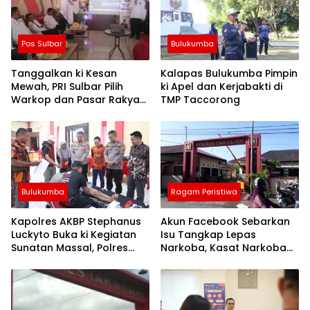
Pos Sulbar
Bulukumba
Tanggalkan ki Kesan
Kalapas Bulukumba Pimpin
Mewah, PRI Sulbar Pilih
ki Apel dan Kerjabakti di
Warkop dan Pasar Rakyat
TMP Taccorong
untuk Rayakan HUT Ke-1
Bulukumba
Ragam Peristiwa
Kapolres AKBP Stephanus
Akun Facebook Sebarkan
Luckyto Buka ki Kegiatan
Isu Tangkap Lepas
Sunatan Massal, Polres
Narkoba, Kasat Narkoba
Bulukumba Kerjasama
Polres Takalar: Itu Hoax
dengan Pemuda Pancasila
dan Fitnah