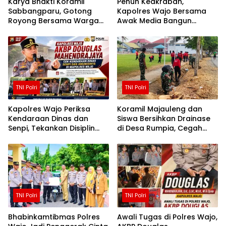
Karya Bhakti Koramil
Penuh Keakraban,
Sabbangparu, Gotong
Kapolres Wajo Bersama
Royong Bersama Warga
Awak Media Bangun
Demi Kemudahan Petani
Kemitraan yang Harmonis
TNI Polri
TNI Polri
Kapolres Wajo Periksa
Koramil Majauleng dan
Kendaraan Dinas dan
Siswa Bersihkan Drainase
Senpi, Tekankan Disiplin
di Desa Rumpia, Cegah
serta Tanggung Jawab
Genangan Saat Hujan
Personel
TNI Polri
TNI Polri
Bhabinkamtibmas Polres
Awali Tugas di Polres Wajo,