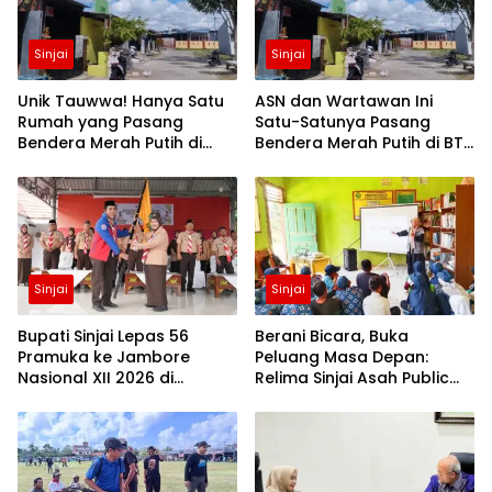
Sinjai
Sinjai
Unik Tauwwa! Hanya Satu
ASN dan Wartawan Ini
Rumah yang Pasang
Satu-Satunya Pasang
Bendera Merah Putih di
Bendera Merah Putih di BTN
Blok J BTN Lappa Mas 1
Lappa Mas 1 Sinjai
Sinjai
Sinjai
Sinjai
Bupati Sinjai Lepas 56
Berani Bicara, Buka
Pramuka ke Jambore
Peluang Masa Depan:
Nasional XII 2026 di
Relima Sinjai Asah Public
Cibubur
Speaking Siswa di MTs
Nurul Izzah Kalamisu