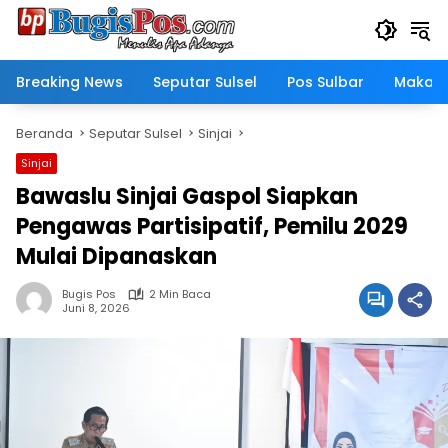
Langsung
ke
konten
Breaking News
Seputar Sulsel
Pos Sulbar
Makass
Beranda
Seputar Sulsel
Sinjai
Sinjai
Bawaslu Sinjai Gaspol Siapkan
Pengawas Partisipatif, Pemilu 2029
Mulai Dipanaskan
Bugis Pos
2 Min Baca
Juni 8, 2026