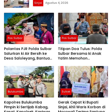
Sinjai
Agustus 4, 2026
Pos Sulbar
Pos Sulbar
Polantas PJR Polda Sulbar
Titipan Doa Tulus: Polda
Salurkan ki Air Bersih ke
Sulbar Bersama ki Anak
Desa Saloleyang, Bantuan
Yatim Memohon
Nyata di Tengah Musim
Keberkahan Keamanan
Kemarau
Negeri
Bulukumba
Sulsel
Kapolres Bulukumba
Gerak Cepat ki Bupati
Pimpin ki Sertijab Kabag,
Sinjai, Ahli Waris Korban di
Kasat, Kapolsek, Kasiwas,
Morowali Terima Santunan