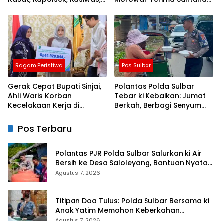
dan Pelantikan Kasi Humas
Kematian dari BPJS
Ketenagakerjaan
Ragam Peristiwa
Pos Sulbar
Gerak Cepat Bupati Sinjai,
Polantas Polda Sulbar
Ahli Waris Korban
Tebar ki Kebaikan: Jumat
Kecelakaan Kerja di
Berkah, Berbagi Senyum
Morowali Terima Santunan
dan Peduli Sepenuh Hati
BPJS Ketenagakerjaan
Pos Terbaru
Polantas PJR Polda Sulbar Salurkan ki Air
Bersih ke Desa Saloleyang, Bantuan Nyata
di Tengah Musim Kemarau
Agustus 7, 2026
Titipan Doa Tulus: Polda Sulbar Bersama ki
Anak Yatim Memohon Keberkahan
Keamanan Negeri
Agustus 7, 2026