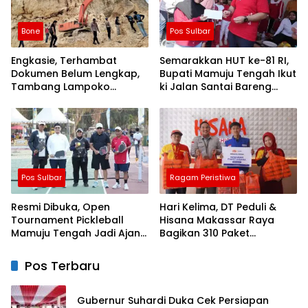
Bone
Pos Sulbar
Engkasie, Terhambat
Semarakkan HUT ke-81 RI,
Dokumen Belum Lengkap,
Bupati Mamuju Tengah Ikut
Tambang Lampoko
ki Jalan Santai Bareng
Disanksi Sementara Untuk
Warga Karossa
Tidak Operasional
Pos Sulbar
Ragam Peristiwa
Resmi Dibuka, Open
Hari Kelima, DT Peduli &
Tournament Pickleball
Hisana Makassar Raya
Mamuju Tengah Jadi Ajang
Bagikan 310 Paket
Pemersatu Antar daerah
Makanan untuk Korban
Kebakaran Tallo
Pos Terbaru
Gubernur Suhardi Duka Cek Persiapan