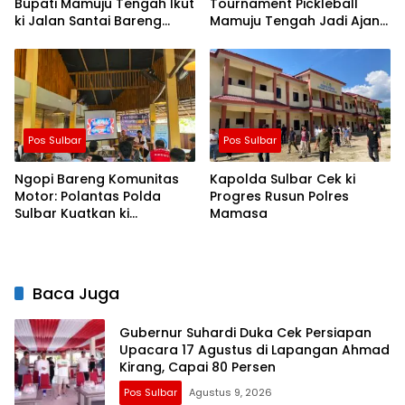
Bupati Mamuju Tengah Ikut
Tournament Pickleball
ki Jalan Santai Bareng
Mamuju Tengah Jadi Ajang
Warga Karossa
Pemersatu Antar daerah
Pos Sulbar
Pos Sulbar
Ngopi Bareng Komunitas
Kapolda Sulbar Cek ki
Motor: Polantas Polda
Progres Rusun Polres
Sulbar Kuatkan ki
Mamasa
Semangat Merah Putih dan
Keselamatan
Baca Juga
Gubernur Suhardi Duka Cek Persiapan
Upacara 17 Agustus di Lapangan Ahmad
Kirang, Capai 80 Persen
Pos Sulbar
Agustus 9, 2026