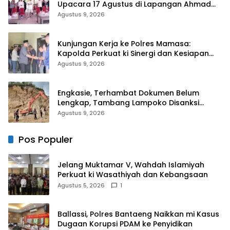
Upacara 17 Agustus di Lapangan Ahmad
Kirang, Capai 80 Persen
Agustus 9, 2026
Kunjungan Kerja ke Polres Mamasa:
Kapolda Perkuat ki Sinergi dan Kesiapan
Jaga Kamtibmas di Wilayah
Agustus 9, 2026
Engkasie, Terhambat Dokumen Belum
Lengkap, Tambang Lampoko Disanksi
Sementara Untuk Tidak Operasional
Agustus 9, 2026
Pos Populer
Jelang Muktamar V, Wahdah Islamiyah
Perkuat ki Wasathiyah dan Kebangsaan
Agustus 5, 2026
1
Ballassi, Polres Bantaeng Naikkan mi Kasus
Dugaan Korupsi PDAM ke Penyidikan