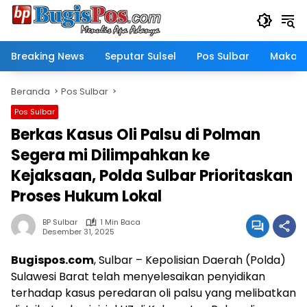
Langsung
ke
konten
Breaking News
Seputar Sulsel
Pos Sulbar
Makass
Beranda
Pos Sulbar
Pos Sulbar
Berkas Kasus Oli Palsu di Polman
Segera mi Dilimpahkan ke
Kejaksaan, Polda Sulbar Prioritaskan
Proses Hukum Lokal
BP Sulbar
1 Min Baca
Desember 31, 2025
Bugispos.com
, Sulbar – Kepolisian Daerah (Polda)
Sulawesi Barat telah menyelesaikan penyidikan
terhadap kasus peredaran oli palsu yang melibatkan