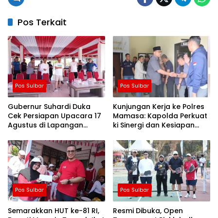
Pos Terkait
Pos Sulbar
Pos Sulbar
Gubernur Suhardi Duka
Kunjungan Kerja ke Polres
Cek Persiapan Upacara 17
Mamasa: Kapolda Perkuat
Agustus di Lapangan
ki Sinergi dan Kesiapan
Ahmad Kirang, Capai 80
Jaga Kamtibmas di
Persen
Wilayah
Pos Sulbar
Pos Sulbar
Semarakkan HUT ke-81 RI,
Resmi Dibuka, Open