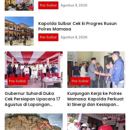
Pos Sulbar
Agustus 9, 2026
Kapolda Sulbar Cek ki Progres Rusun
Polres Mamasa
Pos Sulbar
Agustus 8, 2026
Pos Sulbar
Pos Sulbar
Gubernur Suhardi Duka
Kunjungan Kerja ke Polres
Cek Persiapan Upacara 17
Mamasa: Kapolda Perkuat
Agustus di Lapangan
ki Sinergi dan Kesiapan
Ahmad Kirang, Capai 80
Jaga Kamtibmas di
Persen
Wilayah