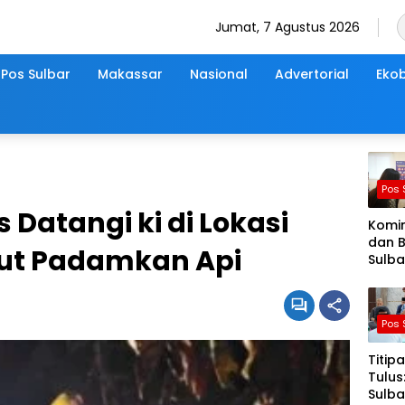
Jumat, 7 Agustus 2026
Pos Sulbar
Makassar
Nasional
Advertorial
Ekob
Pos 
Datangi ki di Lokasi
Komi
dan 
ut Padamkan Api
Sulba
Lapa
Pasti
Sens
Pos 
Ekon
2026
Titip
Berja
Tulus
Nyam
Sulba
Akura