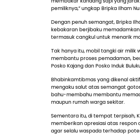
membakar kandang sapi yang jarakn
pemiliknya,” ungkap Bripka Ilham Nu
Dengan penuh semangat, Bripka I
kebakaran berjibaku memadamkan 
termasuk cangkul untuk menarik mate
Tak hanya itu, mobil tangki air mili
membantu proses pemadaman, bers
Posko Kajang dan Posko Induk Bulu
Bhabinkamtibmas yang dikenal akti
mengaku salut atas semangat goton
bahu-membahu membantu memadamk
maupun rumah warga sekitar.
Sementara itu, di tempat terpisah, K
memberikan apresiasi atas respon
agar selalu waspada terhadap pote