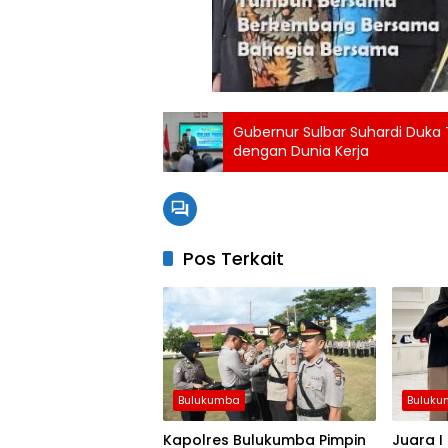
Gubernur Sulbar Suhardi Duka 
dengan Dunia Kerja
Pos Terkait
Bulukumba
Buluk
Kapolres Bulukumba Pimpin
Juara I