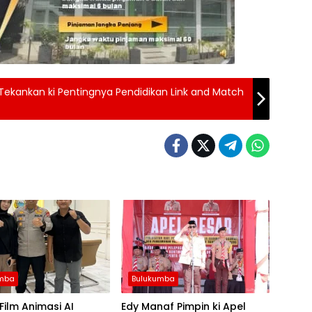
Tekankan ki Pentingnya Pendidikan Link and Match
umba
Bulukumba
 Film Animasi AI
Edy Manaf Pimpin ki Apel