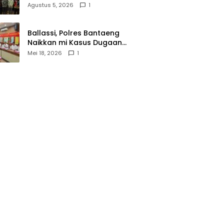
Wasathiyah dan Kebangsaan
Agustus 5, 2026
1
Ballassi, Polres Bantaeng
Naikkan mi Kasus Dugaan
Korupsi PDAM ke Penyidikan
Mei 18, 2026
1