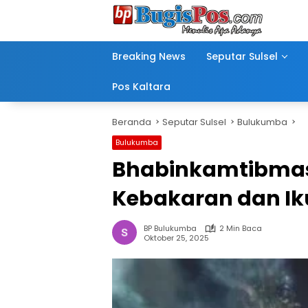
Langsung
ke
konten
Breaking News
Seputar Sulsel
Pos Kaltara
Beranda
Seputar Sulsel
Bulukumba
Bulukumba
Bhabinkamtibmas 
Kebakaran dan Ik
BP Bulukumba
2 Min Baca
Oktober 25, 2025