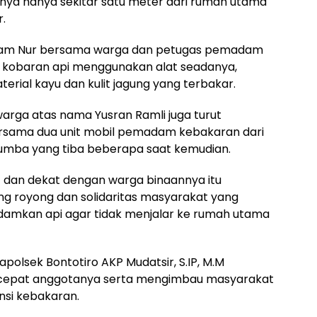
ya hanya sekitar satu meter dari rumah utama
r.
lham Nur bersama warga dan petugas pemadam
kobaran api menggunakan alat seadanya,
rial kayu dan kulit jagung yang terbakar.
k warga atas nama Yusran Ramli juga turut
ama dua unit mobil pemadam kebakaran dari
kumba yang tiba beberapa saat kemudian.
f dan dekat dengan warga binaannya itu
g royong dan solidaritas masyarakat yang
an api agar tidak menjalar ke rumah utama
apolsek Bontotiro AKP Mudatsir, S.IP, M.M
 cepat anggotanya serta mengimbau masyarakat
nsi kebakaran.