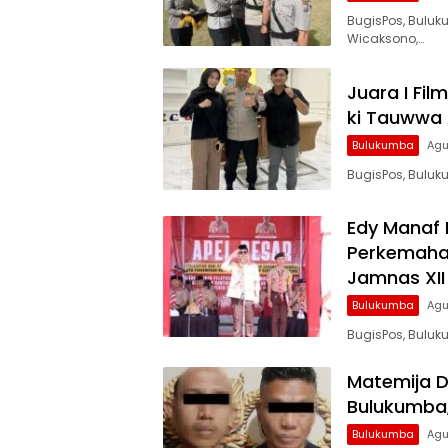
BugisPos, Buluk
Wicaksono,…
Juara I Fil
ki Tauwwa 
Bulukumba
Agu
BugisPos, Buluk
Edy Manaf 
Perkemaha
Jamnas XII
Bulukumba
Agu
BugisPos, Buluk
Matemija D
Bulukumba,
Bulukumba
Agu