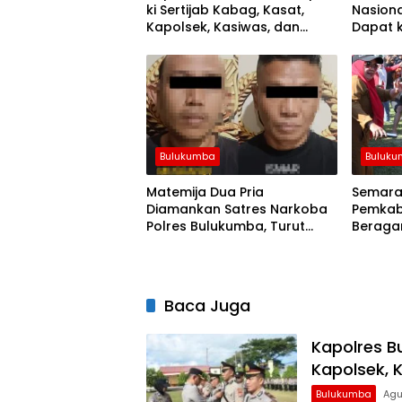
ki Sertijab Kabag, Kasat,
Nasiona
Kapolsek, Kasiwas, dan
Dapat k
Pelantikan Kasi Humas
Dari K
Bulukumba
Buluk
Matemija Dua Pria
Semarak
Diamankan Satres Narkoba
Pemkab
Polres Bulukumba, Turut
Beraga
Disita Satu Sachet Diduga
hingga
Sabu.
Baca Juga
Kapolres B
Kapolsek, 
Bulukumba
Agu