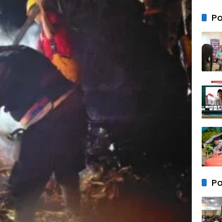
Bersa
Anak 
Po
Mem
Kebe
Keam
Neger
Po