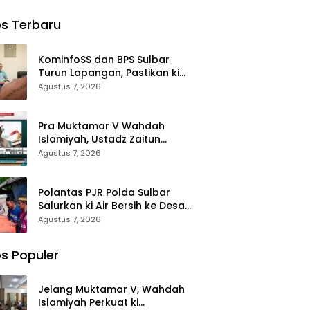
ma ki
Sertijab
Waris
Perjalanan
Yatim
Kabag,
Korban di
Dakwah
s Terbaru
ohon
Kasat,
Morowali
rkahan
Kapolsek,
Terima
anan
Kasiwas, dan
Santunan
KominfoSS dan BPS Sulbar
i
Pelantikan
Kematian
Turun Lapangan, Pastikan ki
Kasi Humas
dari BPJS
Sensus Ekonomi 2026 Berjalan
Agustus 7, 2026
Ketenagakerj
Nyaman dan Akurat
aan
Pra Muktamar V Wahdah
Islamiyah, Ustadz Zaitun
Rasmin: Momentum Perkuat
Agustus 7, 2026
Konsolidasi dan Evaluasi
Perjalanan Dakwah
Polantas PJR Polda Sulbar
Salurkan ki Air Bersih ke Desa
Saloleyang, Bantuan Nyata di
Agustus 7, 2026
Tengah Musim Kemarau
s Populer
Jelang Muktamar V, Wahdah
Islamiyah Perkuat ki