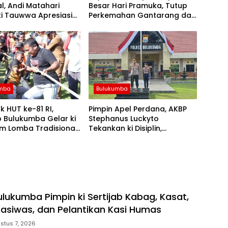
l, Andi Matahari
Besar Hari Pramuka, Tutup
i Tauwwa Apresiasi
Perkemahan Gantarang dan
apolres Bulukumba
Lepas Kontingen Jamnas XII
2026
umba
Bulukumba
 HUT ke-81 RI,
Pimpin Apel Perdana, AKBP
 Bulukumba Gelar ki
Stephanus Luckyto
m Lomba Tradisional
Tekankan ki Disiplin,
 Olahraga
Kebersihan, dan Kecintaan
Terhadap Organisasi
ulukumba Pimpin ki Sertijab Kabag, Kasat,
Kasiwas, dan Pelantikan Kasi Humas
stus 7, 2026