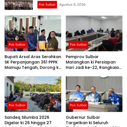
Kekeringan
Pos Sulbar
Agustus 6, 2026
Pos Sulbar
Pos Sulbar
Bupati Arsal Aras Serahkan
Pemprov Sulbar
SK Perpanjangan 361 PPPK
Matangkan ki Persiapan
Mamuju Tengah, Dorong ki
Hari Jadi ke-22, Rangkaian
Kebijakan Belanja Pegawai
Kegiatan Libatkan
Lebih Fleksibel
Masyarakat
Pos Sulbar
Pos Sulbar
Sandeq Silumba 2026
Gubernur Sulbar
Digelar ki 26 hingga 27
Targetkan ki Seluruh