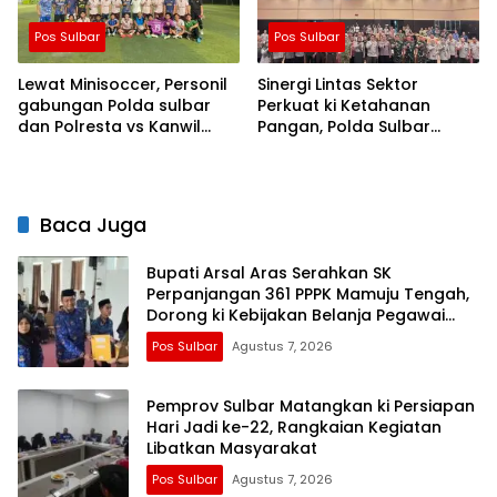
Pos Sulbar
Pos Sulbar
Lewat Minisoccer, Personil
Sinergi Lintas Sektor
gabungan Polda sulbar
Perkuat ki Ketahanan
dan Polresta vs Kanwil
Pangan, Polda Sulbar
Kemenkeu Sulbar Eratkan
Dukung Percepatan Cetak
ki Ikatan Persaudaraan
Sawah dan Mitigasi
Kekeringan
Baca Juga
Bupati Arsal Aras Serahkan SK
Perpanjangan 361 PPPK Mamuju Tengah,
Dorong ki Kebijakan Belanja Pegawai
Lebih Fleksibel
Pos Sulbar
Agustus 7, 2026
Pemprov Sulbar Matangkan ki Persiapan
Hari Jadi ke-22, Rangkaian Kegiatan
Libatkan Masyarakat
Pos Sulbar
Agustus 7, 2026