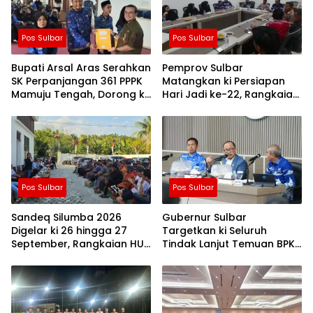
Pos Sulbar
Pos Sulbar
Bupati Arsal Aras Serahkan
Pemprov Sulbar
SK Perpanjangan 361 PPPK
Matangkan ki Persiapan
Mamuju Tengah, Dorong ki
Hari Jadi ke-22, Rangkaian
Kebijakan Belanja Pegawai
Kegiatan Libatkan
Lebih Fleksibel
Masyarakat
Pos Sulbar
Pos Sulbar
Sandeq Silumba 2026
Gubernur Sulbar
Digelar ki 26 hingga 27
Targetkan ki Seluruh
September, Rangkaian HUT
Tindak Lanjut Temuan BPK
Sulbar
Tuntas 11 Agustus 2026