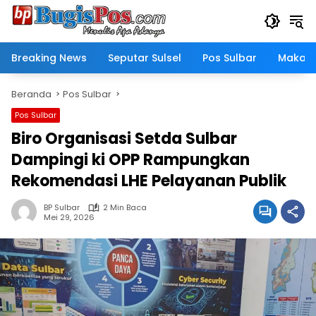
Langsung
ke
konten
Breaking News
Seputar Sulsel
Pos Sulbar
Makass
Beranda
Pos Sulbar
Pos Sulbar
Biro Organisasi Setda Sulbar
Dampingi ki OPP Rampungkan
Rekomendasi LHE Pelayanan Publik
BP Sulbar
2 Min Baca
Mei 29, 2026