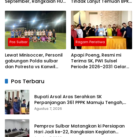
September, Rangkaian HUT
Tindak Lanjut Temuan BPK
Sulbar
Tuntas 11 Agustus 2026
Pos Sulbar
Ragam Peristiwa
Lewat Minisoccer, Personil
Apapi Poeng, Resmi mi
gabungan Polda sulbar
Terima SK, PWI Sulsel
dan Polresta vs Kanwil
Periode 2026–2031 Gelar
Kemenkeu Sulbar Eratkan
Rapat Perdana
ki Ikatan Persaudaraan
Pos Terbaru
Bupati Arsal Aras Serahkan SK
Perpanjangan 361 PPPK Mamuju Tengah,
Dorong ki Kebijakan Belanja Pegawai Lebih
Agustus 7, 2026
Fleksibel
Pemprov Sulbar Matangkan ki Persiapan
Hari Jadi ke-22, Rangkaian Kegiatan