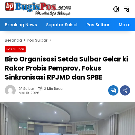
Langsung
ke
konten
Breaking News
Seputar Sulsel
Pos Sulbar
Makass
Beranda
Pos Sulbar
Pos Sulbar
Biro Organisasi Setda Sulbar Gelar ki
Rakor Probis Pemprov, Fokus
Sinkronisasi RPJMD dan SPBE
BP Sulbar
2 Min Baca
Mei 19, 2026