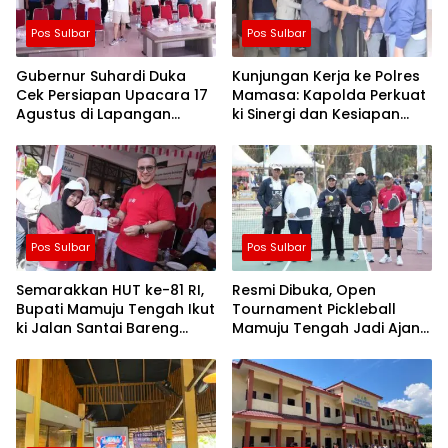
Pos Sulbar
Pos Sulbar
Gubernur Suhardi Duka
Kunjungan Kerja ke Polres
Cek Persiapan Upacara 17
Mamasa: Kapolda Perkuat
Agustus di Lapangan
ki Sinergi dan Kesiapan
Ahmad Kirang, Capai 80
Jaga Kamtibmas di
Persen
Wilayah
Pos Sulbar
Pos Sulbar
Semarakkan HUT ke-81 RI,
Resmi Dibuka, Open
Bupati Mamuju Tengah Ikut
Tournament Pickleball
ki Jalan Santai Bareng
Mamuju Tengah Jadi Ajang
Warga Karossa
Pemersatu Antar daerah