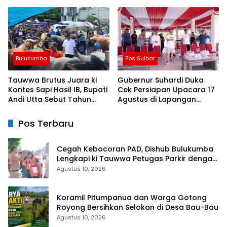
Dihadiri Seniman
Bulukumba
Pos Sulbar
Tauwwa Brutus Juara ki
Gubernur Suhardi Duka
Kontes Sapi Hasil IB, Bupati
Cek Persiapan Upacara 17
Andi Utta Sebut Tahun
Agustus di Lapangan
Depan Kita Bikin Skala
Ahmad Kirang, Capai 80
Lebih Besar
Persen
Pos Terbaru
Cegah Kebocoran PAD, Dishub Bulukumba
Lengkapi ki Tauwwa Petugas Parkir dengan
Rompi dan Tanda Pengenal
Agustus 10, 2026
Koramil Pitumpanua dan Warga Gotong
Royong Bersihkan Selokan di Desa Bau-Bau
Agustus 10, 2026