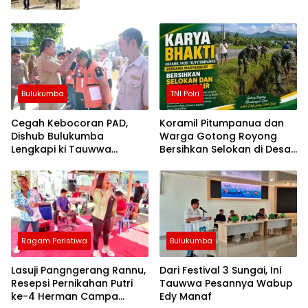
Bulukumba
TNI Polri
Cegah Kebocoran PAD,
Koramil Pitumpanua dan
Dishub Bulukumba
Warga Gotong Royong
Lengkapi ki Tauwwa
Bersihkan Selokan di Desa
Petugas Parkir dengan
Bau-Bau
Rompi dan Tanda
Pengenal
Ragam Peristiwa
Bulukumba
Lasuji Pangngerang Rannu,
Dari Festival 3 Sungai, Ini
Resepsi Pernikahan Putri
Tauwwa Pesannya Wabup
ke-4 Herman Campa
Edy Manaf