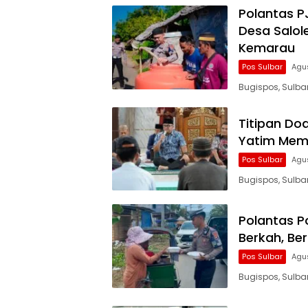
Polantas PJ
Desa Salol
Kemarau
Pos Sulbar
Agu
Bugispos, Sulba
Titipan Do
Yatim Mem
Pos Sulbar
Agu
Bugispos, Sulba
Polantas P
Berkah, Be
Pos Sulbar
Agu
Bugispos, Sulba