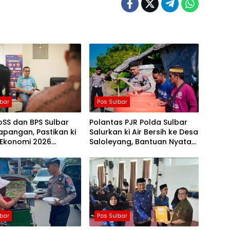
lbar
Pos Sulbar
SS dan BPS Sulbar
Polantas PJR Polda Sulbar
apangan, Pastikan ki
Salurkan ki Air Bersih ke Desa
 Ekonomi 2026
Saloleyang, Bantuan Nyata
an Nyaman dan Akurat
di Tengah Musim Kemarau
lbar
Pos Sulbar