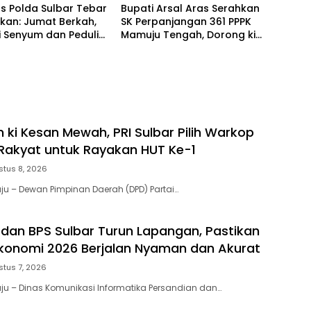
s Polda Sulbar Tebar
Bupati Arsal Aras Serahkan
ikan: Jumat Berkah,
SK Perpanjangan 361 PPPK
 Senyum dan Peduli
Mamuju Tengah, Dorong ki
h Hati
Kebijakan Belanja Pegawai
Lebih Fleksibel
 ki Kesan Mewah, PRI Sulbar Pilih Warkop
Rakyat untuk Rayakan HUT Ke-1
stus 8, 2026
u – Dewan Pimpinan Daerah (DPD) Partai…
dan BPS Sulbar Turun Lapangan, Pastikan
Ekonomi 2026 Berjalan Nyaman dan Akurat
stus 7, 2026
u – Dinas Komunikasi Informatika Persandian dan…