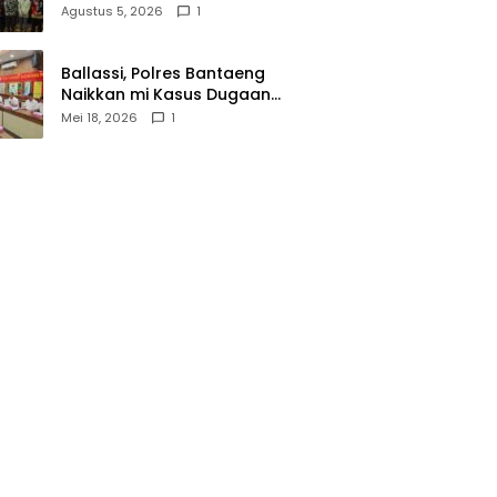
Wasathiyah dan Kebangsaan
Agustus 5, 2026
1
Ballassi, Polres Bantaeng
Naikkan mi Kasus Dugaan
Korupsi PDAM ke Penyidikan
Mei 18, 2026
1