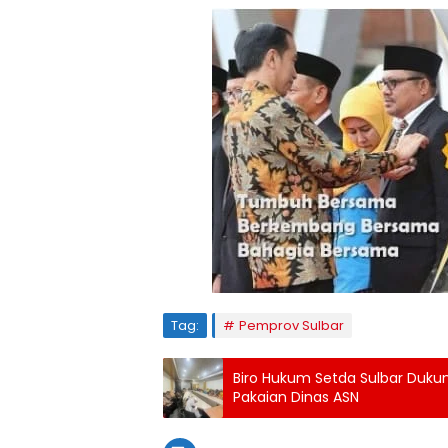
Tag:
Pemprov Sulbar
Biro Hukum Setda Sulbar Duku
Pakaian Dinas ASN