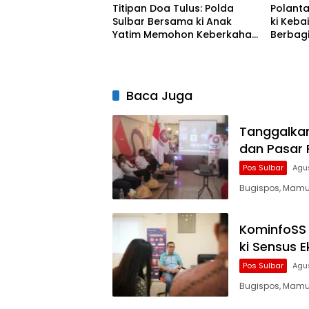
Titipan Doa Tulus: Polda
Polanta
Sulbar Bersama ki Anak
ki Keba
Yatim Memohon Keberkahan
Berbagi
Keamanan Negeri
Sepenu
Baca Juga
Tanggalkan
dan Pasar 
Pos Sulbar
Agu
Bugispos, Mamuj
KominfoSS 
ki Sensus 
Pos Sulbar
Agu
Bugispos, Mamuj