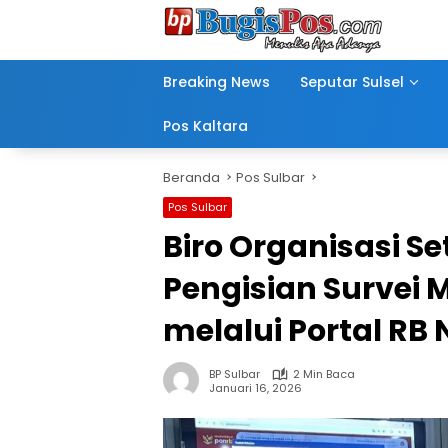
Langsung
ke
konten
Breaking News
Seputar Sulsel
Pos Kaltara
Beranda
Pos Sulbar
Pos Sulbar
Biro Organisasi S
Pengisian Survei 
melalui Portal RB 
BP Sulbar
2 Min Baca
Januari 16, 2026