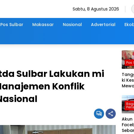
Sabtu, 8 Agustus 2026
Pos Sulbar
Makassar
Nasional
Advertorial
Ekob
Pos 
etda Sulbar Lakukan mi
Tang
ki Ke
Manajemen Konflik
Mewah
Sulbar
Nasional
Wark
Pasar
Rag
Peri
untuk
Raya
Akun
Ke-1
Face
Sebar