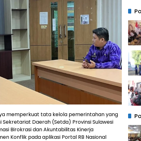
Tang
Lepa
Po
Nark
Kasa
Nark
Polre
Takal
Hoax
Fitna
aya memperkuat tata kelola pemerintahan yang
Po
i Sekretariat Daerah (Setda) Provinsi Sulawesi
asi Birokrasi dan Akuntabilitas Kinerja
n Konflik pada aplikasi Portal RB Nasional