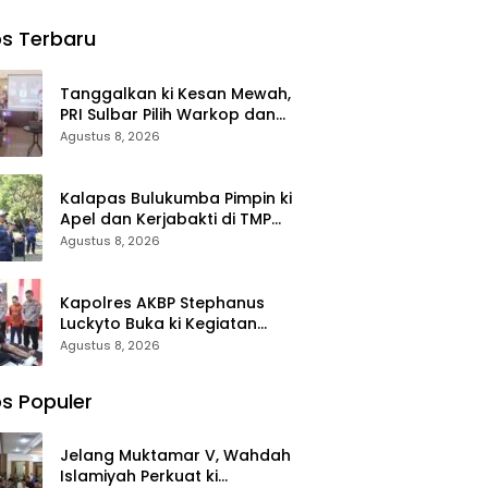
kap
Lepas” dan
Lapangan,
Pemuda
s
“86” Kasat
Pastikan ki
Pancasila
s Terbaru
oba,
Narkoba
Sensus
t
Polres
Ekonomi
oba
Takalar
2026
Tanggalkan ki Kesan Mewah,
s
Sebut Hoax
Berjalan
PRI Sulbar Pilih Warkop dan
ar: Itu
Nyaman dan
Pasar Rakyat untuk Rayakan
Agustus 8, 2026
 dan
Akurat
HUT Ke-1
h
Kalapas Bulukumba Pimpin ki
Apel dan Kerjabakti di TMP
Taccorong
Agustus 8, 2026
Kapolres AKBP Stephanus
Luckyto Buka ki Kegiatan
Sunatan Massal, Polres
Agustus 8, 2026
Bulukumba Kerjasama dengan
Pemuda Pancasila
s Populer
Jelang Muktamar V, Wahdah
Islamiyah Perkuat ki