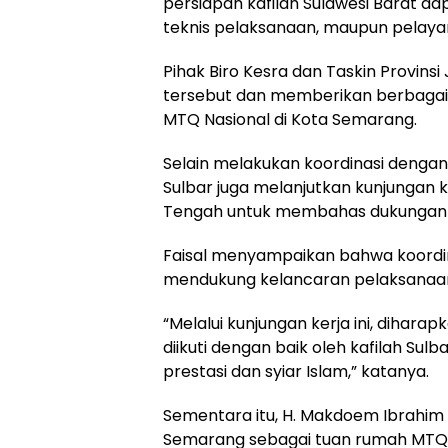
persiapan kafilah Sulawesi Barat dapa
teknis pelaksanaan, maupun pelayana
Pihak Biro Kesra dan Taskin Provin
tersebut dan memberikan berbagai 
MTQ Nasional di Kota Semarang.
Selain melakukan koordinasi denga
Sulbar juga melanjutkan kunjungan
Tengah untuk membahas dukungan t
Faisal menyampaikan bahwa koordina
mendukung kelancaran pelaksanaan 
“Melalui kunjungan kerja ini, dihar
diikuti dengan baik oleh kafilah S
prestasi dan syiar Islam,” katanya.
Sementara itu, H. Makdoem Ibrahi
Semarang sebagai tuan rumah MTQ N