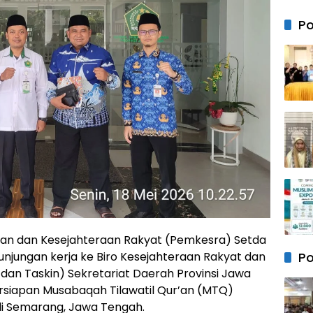
dan 
DPRD
Po
Samb
Hang
Kunj
Silat
Kapo
Wajo
Baru
ahan dan Kesejahteraan Rakyat (Pemkesra) Setda
unjungan kerja ke Biro Kesejahteraan Rakyat dan
Po
an Taskin) Sekretariat Daerah Provinsi Jawa
rsiapan Musabaqah Tilawatil Qur’an (MTQ)
 di Semarang, Jawa Tengah.