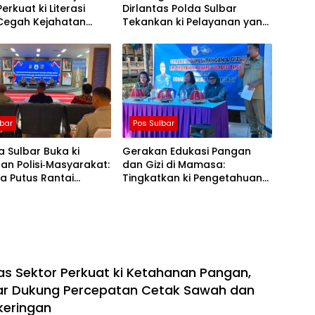
erkuat ki Literasi
Dirlantas Polda Sulbar
 Cegah Kejahatan
Tekankan ki Pelayanan yang
camming
Lebih Humanis dan
Menyentuh Hati
lbar
Pos Sulbar
 Sulbar Buka ki
Gerakan Edukasi Pangan
an Polisi‑Masyarakat:
dan Gizi di Mamasa:
a Putus Rantai
Tingkatkan ki Pengetahuan
ran TBC
dan Keterampilan Keluarga
dalam Pemenuhan Gizi
tas Sektor Perkuat ki Ketahanan Pangan,
ar Dukung Percepatan Cetak Sawah dan
keringan