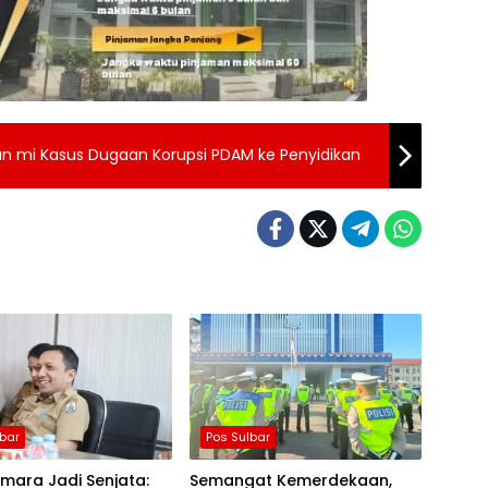
kkan mi Kasus Dugaan Korupsi PDAM ke Penyidikan
lbar
Pos Sulbar
mara Jadi Senjata:
Semangat Kemerdekaan,