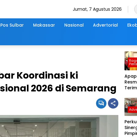
Jumat, 7 Agustus 2026
Pos Sulbar
Makassar
Nasional
Advertorial
Ekob
Rag
Peri
bar Koordinasi ki
Apapi
Resmi
sional 2026 di Semarang
Terim
PWI S
Perio
2026
Adve
Gelar
Perd
Perku
Sinerg
Pimp