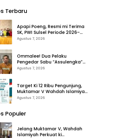
Anggota
Makassar:
Andi
 Wajo
Mengubah
Matahari
s Terbaru
ut
Kepanikan
Dapat ki
at
Publik
Tauwwa
ungan
Menjadi
Apresiasi
Apapi Poeng, Resmi mi Terima
urahmi
Revolusi
Dari
SK, PWI Sulsel Periode 2026–
lres
Berbasis RT
Kapolres
2031 Gelar Rapat Perdana
Agustus 7, 2026
 yang
Bulukumba
Ommalee! Dua Pelaku
Pengedar Sabu “Assulengka”
Landing Dikandang Jeruji Polisi
Agustus 7, 2026
Target Ki 12 Ribu Pengunjung,
Muktamar V Wahdah Islamiyah
Hadirkan Bazar Halal dan
Agustus 7, 2026
Muslim Family Expo 2026
s Populer
Jelang Muktamar V, Wahdah
Islamiyah Perkuat ki