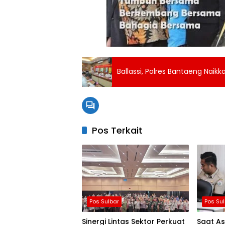
Ballassi, Polres Bantaeng Nai
Pos Terkait
Pos Sulbar
Pos Su
Sinergi Lintas Sektor Perkuat
Saat As