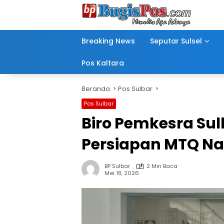
Langsung
ke
konten
Breaking News
Seputar Sulsel
Pos Kaltara
Beranda
Pos Sulbar
Pos Sulbar
Biro Pemkesra Sul
Persiapan MTQ Na
BP Sulbar
2 Min Baca
Mei 18, 2026