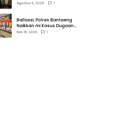
Wasathiyah dan Kebangsaan
Agustus 5, 2026
1
Ballassi, Polres Bantaeng
Naikkan mi Kasus Dugaan
Korupsi PDAM ke Penyidikan
Mei 18, 2026
1