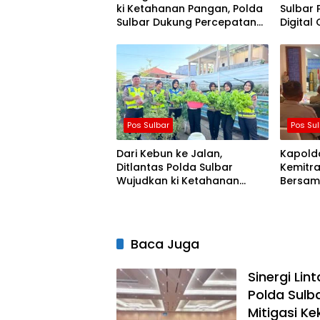
ki Ketahanan Pangan, Polda
Sulbar P
Sulbar Dukung Percepatan
Digital
Cetak Sawah dan Mitigasi
Love S
Kekeringan
Pos Sulbar
Pos Su
Dari Kebun ke Jalan,
Kapolda
Ditlantas Polda Sulbar
Kemitra
Wujudkan ki Ketahanan
Bersam
Pangan Lewat Aksi Berbagi
Penula
untuk Masyarakat
Baca Juga
Sinergi Lin
Polda Sulb
Mitigasi Ke