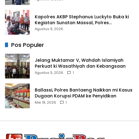
Kapolres AKBP Stephanus Luckyto Buka ki
Kegiatan Sunatan Massal, Polres
Bulukumba Kerjasama dengan Pemuda
Agustus 8, 2026
Pancasila
Pos Populer
Jelang Muktamar V, Wahdah Islamiyah
Perkuat ki Wasathiyah dan Kebangsaan
Agustus 5, 2026
1
Ballassi, Polres Bantaeng Naikkan mi Kasus
Dugaan Korupsi PDAM ke Penyidikan
Mei 18, 2026
1