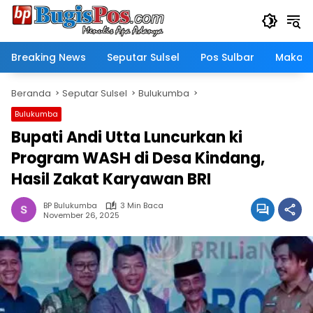
Langsung
ke
konten
Breaking News
Seputar Sulsel
Pos Sulbar
Makass
Beranda
Seputar Sulsel
Bulukumba
Bulukumba
Bupati Andi Utta Luncurkan ki
Program WASH di Desa Kindang,
Hasil Zakat Karyawan BRI
BP Bulukumba
3 Min Baca
November 26, 2025