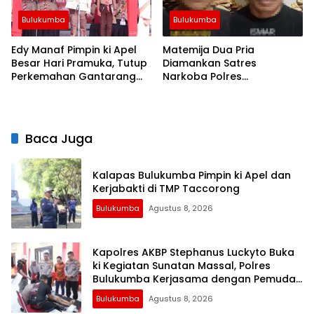
Bulukumba
Bulukumba
Edy Manaf Pimpin ki Apel
Matemija Dua Pria
Besar Hari Pramuka, Tutup
Diamankan Satres
Perkemahan Gantarang
Narkoba Polres
dan Lepas Kontingen
Bulukumba, Turut Disita
Jamnas XII 2026
Satu Sachet Diduga Sabu.
Baca Juga
Kalapas Bulukumba Pimpin ki Apel dan
Kerjabakti di TMP Taccorong
Bulukumba
Agustus 8, 2026
Kapolres AKBP Stephanus Luckyto Buka
ki Kegiatan Sunatan Massal, Polres
Bulukumba Kerjasama dengan Pemuda
Pancasila
Bulukumba
Agustus 8, 2026