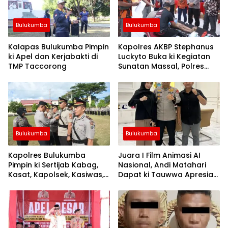
Bulukumba
Bulukumba
Kalapas Bulukumba Pimpin
Kapolres AKBP Stephanus
ki Apel dan Kerjabakti di
Luckyto Buka ki Kegiatan
TMP Taccorong
Sunatan Massal, Polres
Bulukumba Kerjasama
dengan Pemuda Pancasila
Bulukumba
Bulukumba
Kapolres Bulukumba
Juara I Film Animasi AI
Pimpin ki Sertijab Kabag,
Nasional, Andi Matahari
Kasat, Kapolsek, Kasiwas,
Dapat ki Tauwwa Apresiasi
dan Pelantikan Kasi Humas
Dari Kapolres Bulukumba