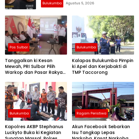
Bulukumba
Agustus 5, 2026
Pos Sulbar
Bulukumba
Tanggalkan ki Kesan
Kalapas Bulukumba Pimpin
Mewah, PRI Sulbar Pilih
ki Apel dan Kerjabakti di
Warkop dan Pasar Rakyat
TMP Taccorong
untuk Rayakan HUT Ke-1
Bulukumba
Ragam Peristiwa
Kapolres AKBP Stephanus
Akun Facebook Sebarkan
Luckyto Buka ki Kegiatan
Isu Tangkap Lepas
Sunatan Massal, Polres
Narkoba, Kasat Narkoba