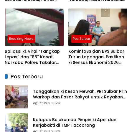
Bulukumba Kerjasama
Polres Takalar: Itu Hoax
dengan Pemuda Pancasila
dan Fitnah
Breaking News
Pos Sulbar
Ballassi ki, Viral “Tangkap
KominfoSS dan BPS Sulbar
Lepas” dan “86” Kasat
Turun Lapangan, Pastikan
Narkoba Polres Takalar
ki Sensus Ekonomi 2026
Sebut Hoax
Berjalan Nyaman dan
Akurat
Pos Terbaru
Tanggalkan ki Kesan Mewah, PRI Sulbar Pilih
Warkop dan Pasar Rakyat untuk Rayakan
HUT Ke-1
Agustus 8, 2026
Kalapas Bulukumba Pimpin ki Apel dan
Kerjabakti di TMP Taccorong
Agustus 8, 2026